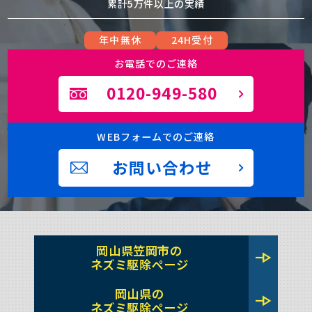
累計5万件以上の実績
年中無休
24H受付
お電話でのご連絡
0120-949-580
WEBフォームでのご連絡
お問い合わせ
岡山県笠岡市の
line_end_arrow
ネズミ駆除ページ
岡山県の
line_end_arrow
ネズミ駆除ページ