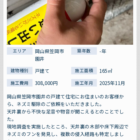
岡山県笠岡市
-年
エリア
築年数
園井
戸建て
165㎡
建物種別
施工面積
308,000円
2025年11月
施工費用
施工年月
岡山県笠岡市園井の戸建て住宅にお住まいのお客様か
ら、ネズミ駆除のご依頼をいただきました。
天井裏から不快な足音や物音が聞こえるとのことでし
た。
現地調査を実施したところ、天井裏の木部や床下周辺で
ネズミのフンを発見し、複数の侵入経路も特定しまし