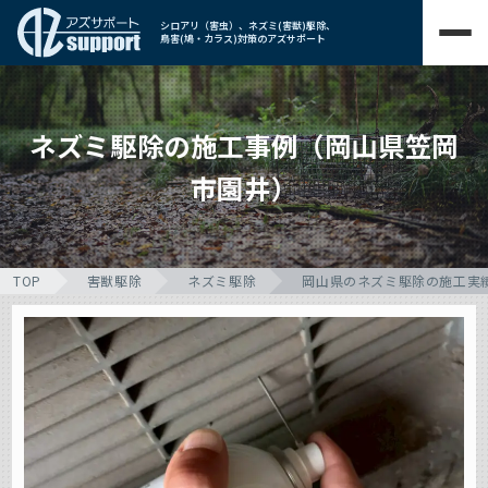
シロアリ（害虫）、ネズミ(害獣)駆除、
鳥害(鳩・カラス)対策のアズサポート
ネズミ駆除の施工事例（岡山県笠岡
市園井）
TOP
害獣駆除
ネズミ駆除
岡山県のネズミ駆除の施工実