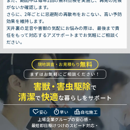
また、期間中は毎年1回の無料点検を実施し、再発の兆候
がないか確認します。
さらに、2年ごとに忌避剤の再散布をおこない、高い予防
効果を維持します。
天井裏の足音や害獣の気配にお悩みの際は、最後まで責
任をもって対応するアズサポートまでお気軽にご相談く
ださい。
無料
現地調査・お見積もり
まずはお気軽にご相談ください！
害獣
・
害虫駆除
で
清潔
快適
で
な暮らしをサポート
heart_check
timer
leaderboard
安心
早い
自社施工
上場企業グループの安心感・
最短即日駆けつけのスピード対応・