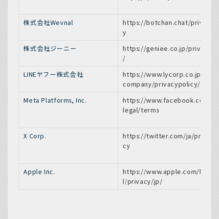
株式会社Wevnal
https://botchan.chat/privac
y
株式会社ジーニー
https://geniee.co.jp/privacy
/
LINEヤフー株式会社
https://www.lycorp.co.jp/ja/
company/privacypolicy/
Meta Platforms, Inc.
https://www.facebook.com/
legal/terms
X Corp.
https://twitter.com/ja/priva
cy
Apple Inc.
https://www.apple.com/lega
l/privacy/jp/