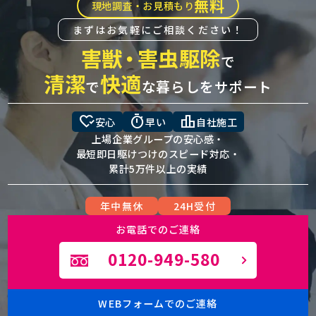
無料
現地調査・お見積もり
まずはお気軽にご相談ください！
害獣
・
害虫駆除
で
清潔
快適
で
な暮らしをサポート
heart_check
timer
leaderboard
安心
早い
自社施工
上場企業グループの安心感・
最短即日駆けつけのスピード対応・
累計5万件以上の実績
年中無休
24H受付
お電話でのご連絡
0120-949-580
WEBフォームでのご連絡