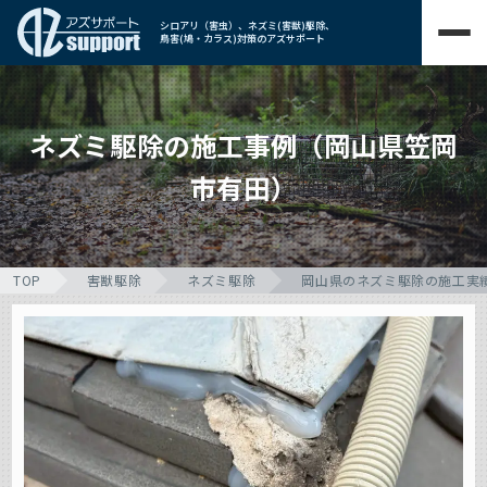
シロアリ（害虫）、ネズミ(害獣)駆除、
鳥害(鳩・カラス)対策のアズサポート
ネズミ駆除の施工事例（岡山県笠岡
市有田）
TOP
害獣駆除
ネズミ駆除
岡山県のネズミ駆除の施工実