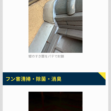
壁のすき間をパテで封鎖
フン害清掃・除菌・消臭