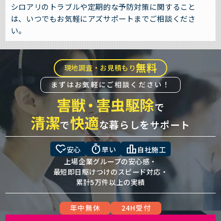
シロアリのトラブルや定期的な予防対策に関すること
は、いつでもお気軽にアズサポートまでご相談くださ
い。
無料
現地調査・お見積もり
まずはお気軽にご相談ください！
害獣
・
害虫駆除
で
清潔
快適
で
な暮らしをサポート
heart_check
timer
leaderboard
安心
早い
自社施工
上場企業グループの安心感・
最短即日駆けつけのスピード対応・
累計5万件以上の実績
年中無休
24H受付