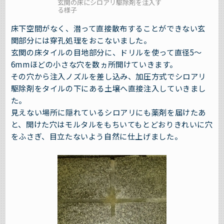
玄関の床にシロアリ駆除剤を注入す
る様子
床下空間がなく、潜って直接散布することができない玄
関部分には穿孔処理をおこないました。
玄関の床タイルの目地部分に、ドリルを使って直径5〜
6mmほどの小さな穴を数ヵ所開けていきます。
その穴から注入ノズルを差し込み、加圧方式でシロアリ
駆除剤をタイルの下にある土壌へ直接注入していきまし
た。
見えない場所に隠れているシロアリにも薬剤を届けたあ
と、開けた穴はモルタルをもちいてもとどおりきれいに穴
をふさぎ、目立たないよう自然に仕上げました。