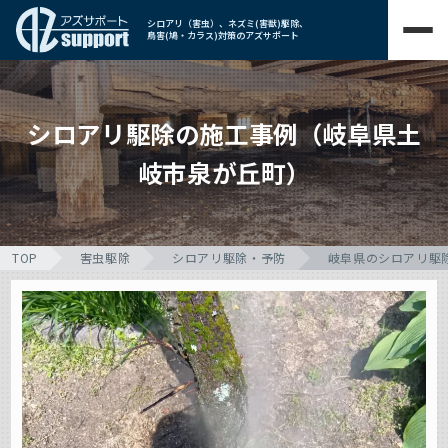
シロアリ（害虫）、ネズミ(害獣)駆除、
鳥害(鳩・カラス)対策のアズサポート
シロアリ駆除の施工事例（岐阜県土
岐市泉が丘町）
TOP
害虫駆除
シロアリ駆除・予防
岐阜県のシロアリ駆