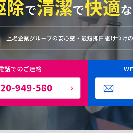
駆除
清潔
快適
で
で
な
上場企業グループの安心感・
最短即日駆けつけ
電話でのご連絡
W
20-949-580