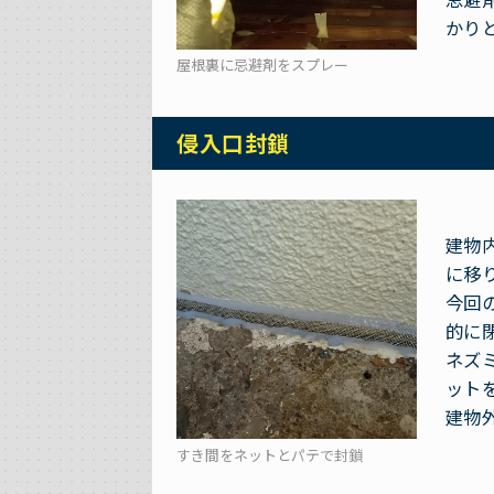
かり
屋根裏に忌避剤をスプレー
侵入口封鎖
建物
に移
今回
的に
ネズ
ット
建物
すき間をネットとパテで封鎖