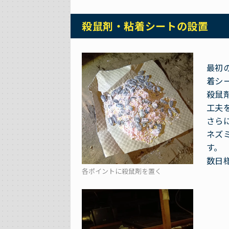
殺鼠剤・粘着シートの設置
最初
着シ
殺鼠
工夫
さら
ネズ
す。
数日
各ポイントに殺鼠剤を置く