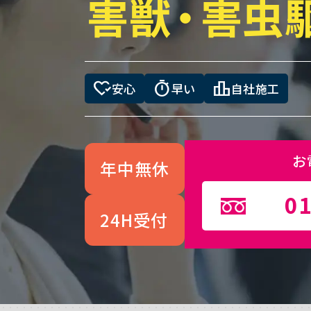
害獣
・
害虫
heart_check
timer
leaderboard
安心
早い
自社施工
お
年中無休
01
24H受付