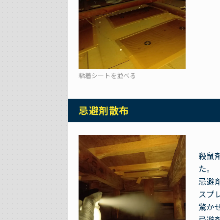
粘着シートを並べる
忌避剤散布
殺鼠
た。
忌避
スプ
驚か
忌避