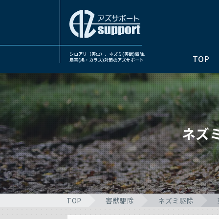
シロアリ（害虫）、ネズミ(害獣)駆除、
TOP
鳥害(鳩・カラス)対策のアズサポート
ネズ
TOP
害獣駆除
ネズミ駆除