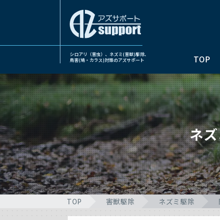
シロアリ（害虫）、ネズミ(害獣)駆除、
TOP
鳥害(鳩・カラス)対策のアズサポート
ネズ
TOP
害獣駆除
ネズミ駆除