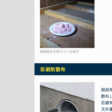
殺鼠剤を仕掛けている様子
忌避剤散布
殺鼠
散布
忌避
天井