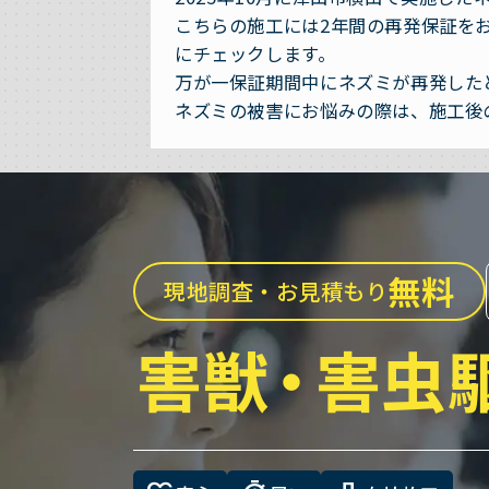
こちらの施工には2年間の再発保証を
にチェックします。
万が一保証期間中にネズミが再発した
ネズミの被害にお悩みの際は、施工後
無料
現地調査・お見積もり
害獣
・
害虫