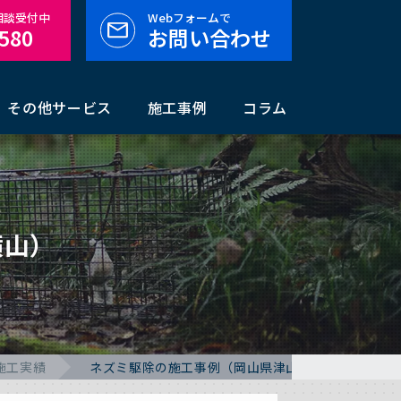
料相談受付中
Webフォームで
-580
お問い合わせ
その他サービス
施工事例
コラム
横山）
施工実績
ネズミ駆除の施工事例（岡山県津山市横山）