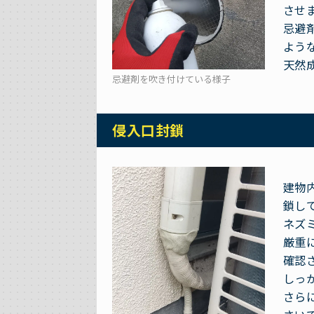
させ
忌避
よう
天然
忌避剤を吹き付けている様子
侵入口封鎖
建物
鎖し
ネズ
厳重
確認
しっ
さら