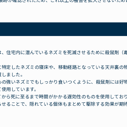
痕跡が確認されたため、これ以上の被害を拡大させないため
は、住宅内に潜んでいるネズミを死滅させるために殺鼠剤（
。
に特定したネズミの寝床や、移動経路となっている天井裏の
置しました。
心の強いネズミでもしっかり食いつくように、殺鼠剤には好
て使用しています。
てから死に至るまで時間がかかる遅効性のものを使用してお
らせることで、隠れている個体もまとめて駆除する効果が期