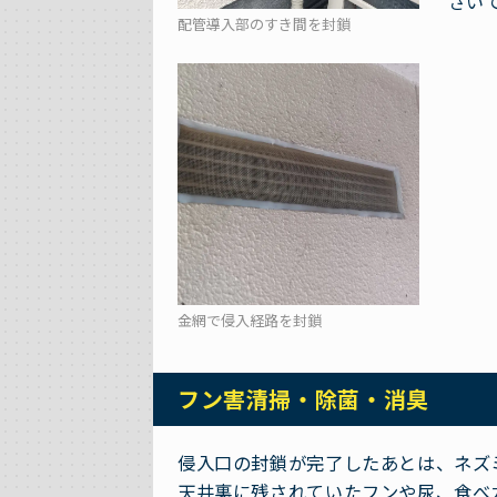
さい
配管導入部のすき間を封鎖
金網で侵入経路を封鎖
フン害清掃・除菌・消臭
侵入口の封鎖が完了したあとは、ネズ
天井裏に残されていたフンや尿、食べ