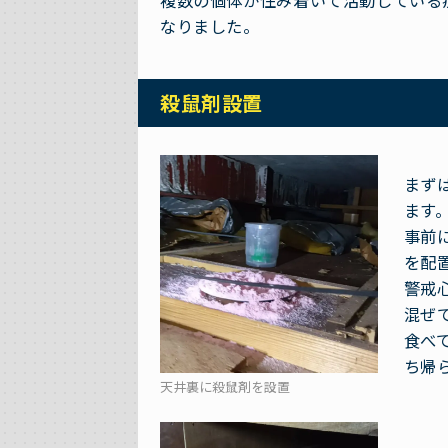
複数の個体が住み着いて活動している
なりました。
殺鼠剤設置
まず
ます
事前
を配
警戒
混ぜ
食べ
ち帰
天井裏に殺鼠剤を設置