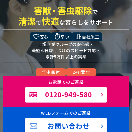
害獣
・
害虫駆除
で
清潔
快適
で
な暮らしをサポート
heart_check
timer
leaderboard
安心
早い
自社施工
上場企業グループの安心感・
最短即日駆けつけのスピード対応・
累計5万件以上の実績
年中無休
24H受付
お電話でのご連絡
0120-949-580
WEBフォームでのご連絡
お問い合わせ