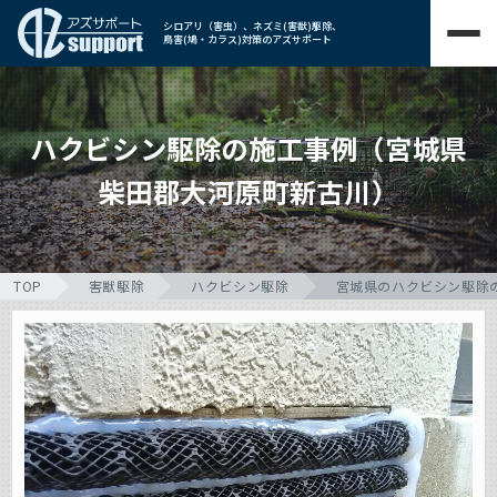
シロアリ（害虫）、ネズミ(害獣)駆除、
鳥害(鳩・カラス)対策のアズサポート
ハクビシン駆除の施工事例（宮城県
柴田郡大河原町新古川）
TOP
害獣駆除
ハクビシン駆除
宮城県のハクビシン駆除