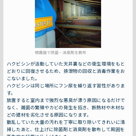
噴霧器で除菌・消臭剤を散布
ハクビシンが活動していた天井裏などの衛生環境をもと
どおりに回復させるため、排泄物の回収と消毒作業をお
こないました。
ハクビシンは同じ場所にフン尿を繰り返す習性がありま
す。
放置すると室内まで強烈な悪臭が漂う原因になるだけで
なく、雑菌の繁殖やカビの発生を招き、断熱材や木材な
どの建材を劣化させる原因になります。
散乱していた大量の汚れを丁寧に取り除いてきれいに清
掃したあと、仕上げに除菌剤と消臭剤を散布して周囲を