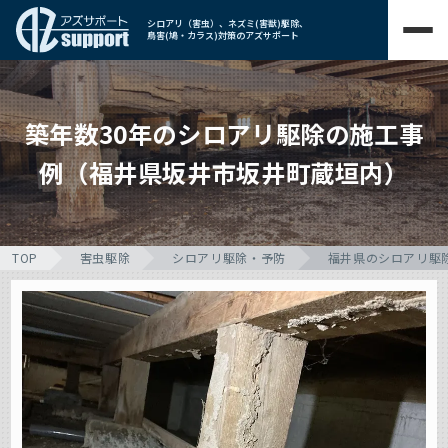
シロアリ（害虫）、ネズミ(害獣)駆除、
鳥害(鳩・カラス)対策のアズサポート
築年数30年のシロアリ駆除の施工事
例（福井県坂井市坂井町蔵垣内）
TOP
害虫駆除
シロアリ駆除・予防
福井県のシロアリ駆