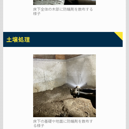
床下全体の木部に防蟻剤を散布する
様子
土壌処理
床下の基礎や地面に防蟻剤を散布す
る様子