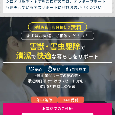
シロアリ駆除・予防をご検討の際は、アフターサポート
も充実しているアズサポートにぜひおまかせください。
無料
現地調査・お見積もり
まずはお気軽にご相談ください！
害獣
・
害虫駆除
で
清潔
快適
で
な暮らしをサポート
heart_check
timer
leaderboard
安心
早い
自社施工
上場企業グループの安心感・
最短即日駆けつけのスピード対応・
累計5万件以上の実績
年中無休
24H受付
お電話でのご連絡