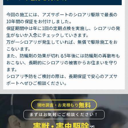
今回の施工には、アズサポートのシロアリ駆除で最長の
10年間の保証をお付けしました。
保証期間中は年に1回の定期点検を実施し、シロアリの発
生がないか入念にチェックしていきます。
万が一シロアリが発生していれば、無償で駆除施工をお
こないます。
また、防蟻剤の効果が切れる5年後には防蟻剤の再散布も
おこない、長期的にシロアリの被害からお住まいを守り
ます。
シロアリ予防をご検討の際は、長期保証で安心のアズサ
ポートへぜひご相談ください。
無料
現地調査・お見積もり
まずはお気軽にご相談ください！
害獣
・
害虫駆除
で