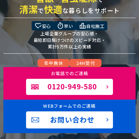
清潔
快適
で
な暮らしをサポート
heart_check
timer
leaderboard
安心
早い
自社施工
上場企業グループの安心感・
最短即日駆けつけのスピード対応・
累計5万件以上の実績
年中無休
24H受付
お電話でのご連絡
0120-949-580
WEBフォームでのご連絡
お問い合わせ