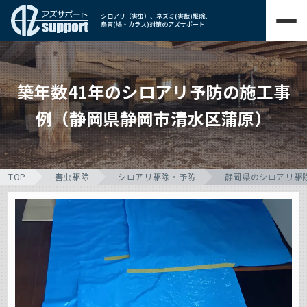
シロアリ（害虫）、ネズミ(害獣)駆除、
鳥害(鳩・カラス)対策のアズサポート
築年数41年のシロアリ予防の施工事
例（静岡県静岡市清水区蒲原）
TOP
害虫駆除
シロアリ駆除・予防
静岡県のシロアリ駆