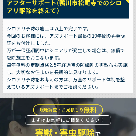
アフターサポート(鴨川市松尾寺でのシロ
アリ駆除を終えて）
シロアリ予防の施工は以上で完了です。
今回のお客様には、アズサポート最長の10年間の再発保
証をお付けしました。
万が一保証期間中にシロアリが発生した場合は、無償で
駆除施工をおこないます。
毎年無料の定期点検と5年経過時の防蟻剤の再散布も実施
し、大切なお住まいを長期的に見守ります。
シロアリ予防をお考えの方は、万全のサポート体制を整
えているアズサポートまでご相談ください。
無料
現地調査・お見積もり
まずはお気軽にご相談ください！
害獣
・
害虫駆除
で