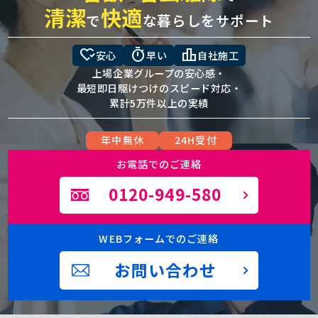
清潔
快適
で
な暮らしをサポート
heart_check
timer
leaderboard
安心
早い
自社施工
上場企業グループの安心感・
最短即日駆けつけのスピード対応・
累計5万件以上の実績
年中無休
24H受付
お電話でのご連絡
0120-949-580
WEBフォームでのご連絡
お問い合わせ