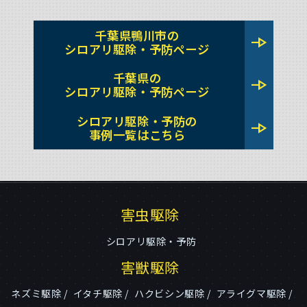
千葉県鴨川市の
line_end_arrow
シロアリ駆除・予防ページ
千葉県の
line_end_arrow
シロアリ駆除・予防ページ
シロアリ駆除・予防の
line_end_arrow
事例一覧はこちら
害虫駆除
シロアリ駆除・予防
害獣駆除
ネズミ駆除
イタチ駆除
ハクビシン駆除
アライグマ駆除