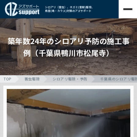
シロアリ（害虫）、ネズミ(害獣)駆除、
鳥害(鳩・カラス)対策のアズサポート
築年数24年のシロアリ予防の施工事
例（千葉県鴨川市松尾寺）
TOP
害虫駆除
シロアリ駆除・予防
千葉県のシロアリ駆