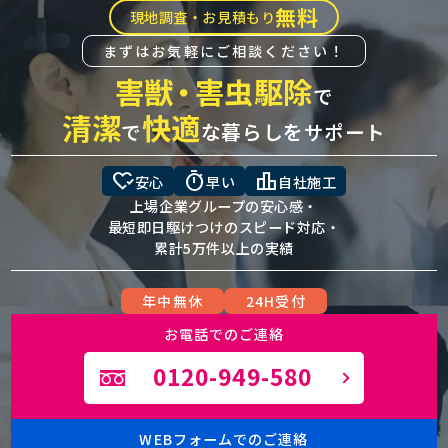
無料
現地調査・お見積もり
まずはお気軽にご相談ください！
害獣
・
害虫駆除
で
清潔
快適
で
な暮らしをサポート
heart_check
timer
leaderboard
安心
早い
自社施工
上場企業グループの安心感・
最短即日駆けつけのスピード対応・
累計5万件以上の実績
年中無休
24H受付
お電話でのご連絡
0120-949-580
WEBフォームでのご連絡