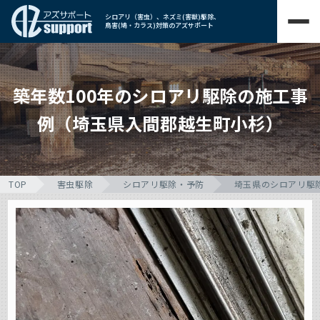
シロアリ（害虫）、ネズミ(害獣)駆除、
鳥害(鳩・カラス)対策のアズサポート
築年数100年のシロアリ駆除の施工事
例（埼玉県入間郡越生町小杉）
TOP
害虫駆除
シロアリ駆除・予防
埼玉県のシロアリ駆