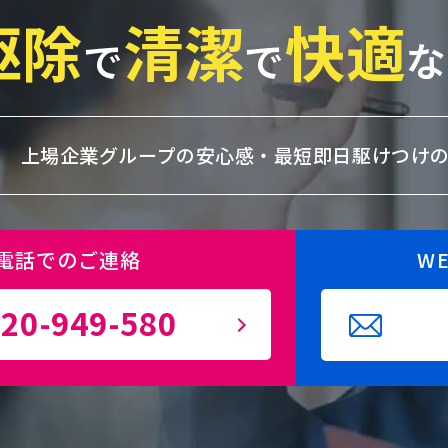
駆除
清潔
快適
で
で
な
上場企業グループの安心感・
最短即日駆けつけ
電話でのご連絡
W
20-949-580