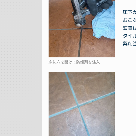
床下
おこ
玄関
タイ
薬剤
床に穴を開けて防蟻剤を注入