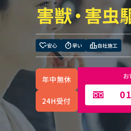
害獣
・
害虫
heart_check
timer
leaderboard
安心
早い
自社施工
お
年中無休
01
24H受付