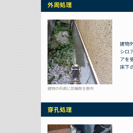
外周処理
建物
シロ
アを
床下
建物の外周に防蟻剤を散布
穿孔処理