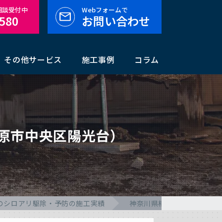
料相談受付中
Webフォームで
-580
お問い合わせ
その他サービス
施工事例
コラム
原市中央区陽光台）
のシロアリ駆除・予防の施工実績
神奈川県相模原市中央区の