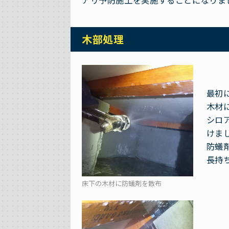
アリ予防施工を実施することになりま
木部処理
最初
木材
シロ
けま
防蟻
長持
床下の木材に防蟻剤を散布