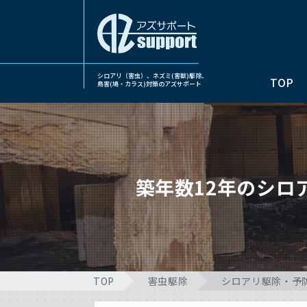
シロアリ（害虫）、ネズミ(害獣)駆除、
TOP
鳥害(鳩・カラス)対策のアズサポート
築年数12年のシ
TOP
害虫駆除
シロアリ駆除・予