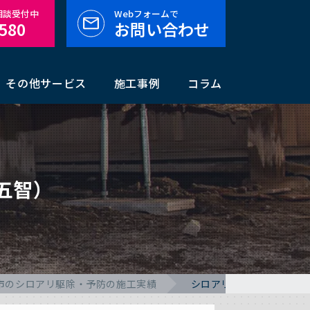
料相談受付中
Webフォームで
-580
お問い合わせ
その他サービス
施工事例
コラム
五智）
市のシロアリ駆除・予防の施工実績
シロアリ駆除の施工事例