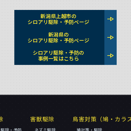
新潟県上越市の
line_end_arrow
シロアリ駆除・予防ページ
新潟県の
line_end_arrow
シロアリ駆除・予防ページ
シロアリ駆除・予防の
line_end_arrow
事例一覧はこちら
除
害獣駆除
鳥害対策（鳩・カラ
リ駆除・予防
ネズミ駆除
鳩対策・駆除