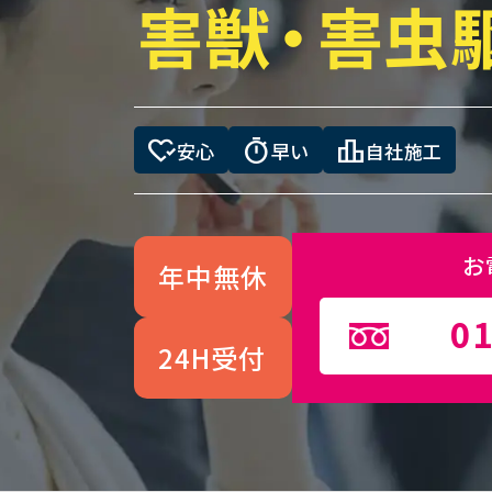
害獣
・
害虫
heart_check
timer
leaderboard
安心
早い
自社施工
お
年中無休
01
24H受付