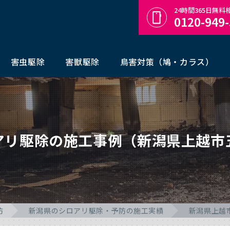
24時間365日無
0120-949
害虫駆除
害獣駆除
鳥害対策（鳩・カラス）
アリ駆除の施工事例（新潟県上越市
防
新潟県のシロアリ駆除・予防の施工実績
新潟県上越