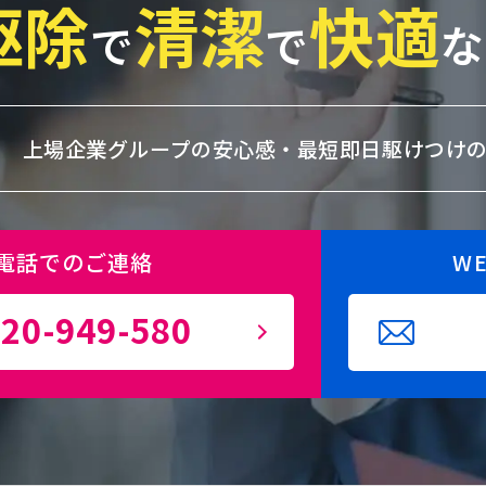
駆除
清潔
快適
で
で
な
上場企業グループの安心感・
最短即日駆けつけ
電話でのご連絡
W
20-949-580