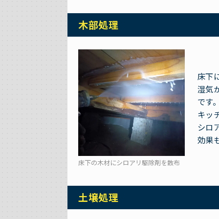
木部処理
床下
湿気
です
キッ
シロ
効果
床下の木材にシロアリ駆除剤を散布
土壌処理