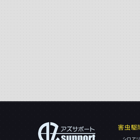
害虫駆
シロア