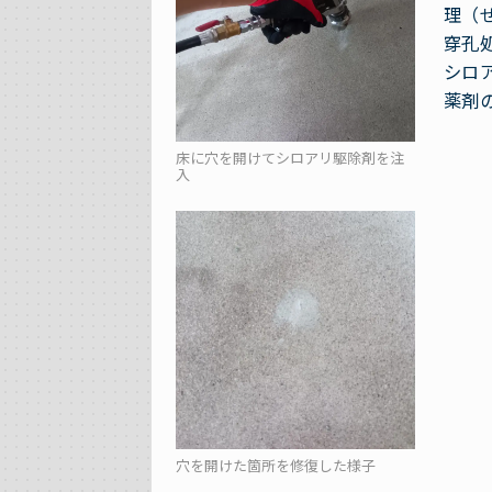
理（
穿孔
シロ
薬剤
床に穴を開けてシロアリ駆除剤を注
入
穴を開けた箇所を修復した様子