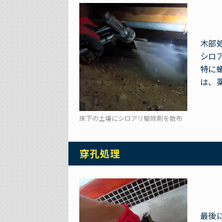
木部
シロ
特に
は、
床下の土壌にシロアリ駆除剤を散布
穿孔処理
最後