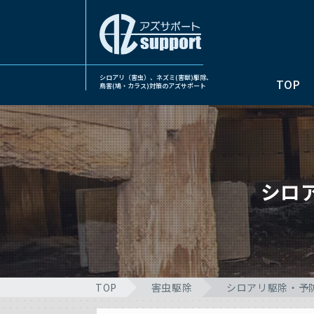
シロアリ（害虫）、ネズミ(害獣)駆除、
TOP
鳥害(鳩・カラス)対策のアズサポート
シロ
TOP
害虫駆除
シロアリ駆除・予