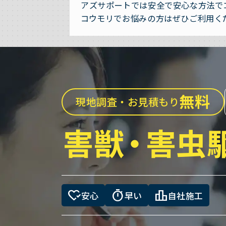
アズサポートでは安全で安心な方法で
コウモリでお悩みの方はぜひご利用く
無料
現地調査・お見積もり
害獣
・
害虫
heart_check
timer
leaderboard
安心
早い
自社施工