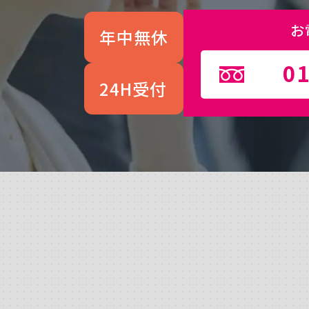
お
年中無休
01
24H受付