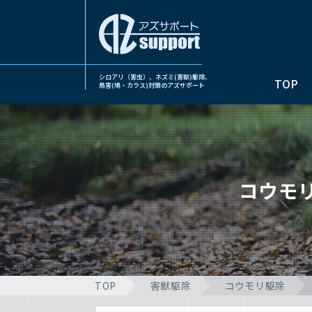
シロアリ（害虫）、ネズミ(害獣)駆除、
TOP
鳥害(鳩・カラス)対策のアズサポート
コウモ
TOP
害獣駆除
コウモリ駆除