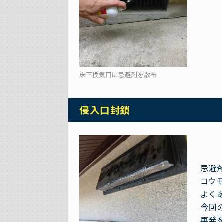
床下換気口に忌避剤を散布
侵入口封鎖
忌避
コウ
よく
今回
再発