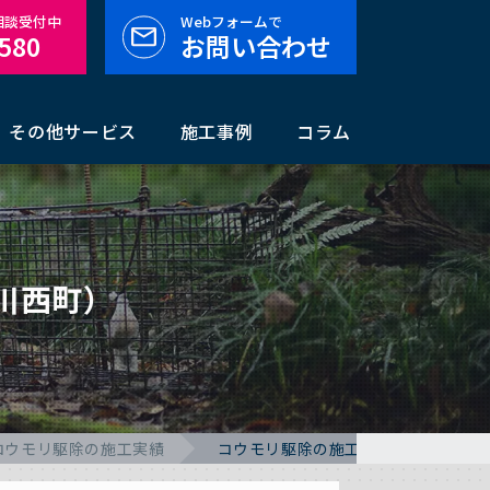
料相談受付中
Webフォームで
-580
お問い合わせ
その他サービス
施工事例
コラム
川西町）
コウモリ駆除の施工実績
コウモリ駆除の施工事例（山形県東置