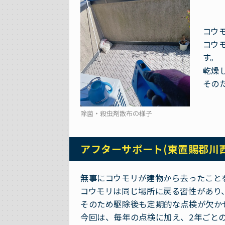
コウ
コウ
す。
乾燥
その
除菌・殺虫剤散布の様子
アフターサポート(東置賜郡川
無事にコウモリが建物から去ったこと
コウモリは同じ場所に戻る習性があり
そのため駆除後も定期的な点検が欠か
今回は、毎年の点検に加え、2年ごと