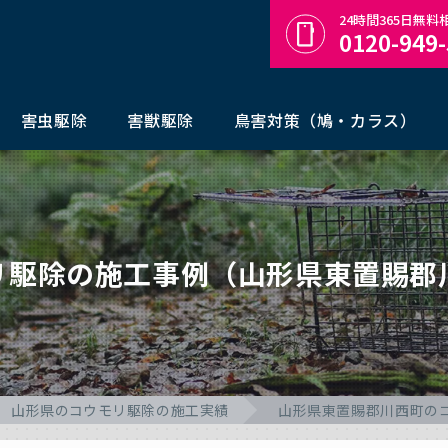
24時間365日無
0120-949
害虫駆除
害獣駆除
鳥害対策（鳩・カラス）
リ駆除の施工事例（山形県東置賜郡
山形県のコウモリ駆除の施工実績
山形県東置賜郡川西町の