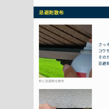
忌避剤散布
さっ
コウ
その
忌避
軒に忌避剤を散布