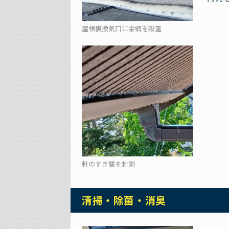
屋根裏換気口に金網を設置
軒のすき間を封鎖
清掃・除菌・消臭