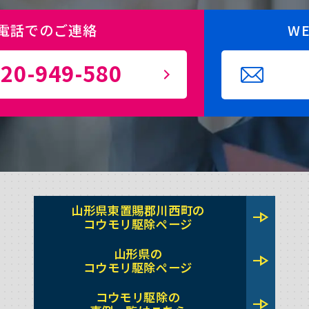
電話でのご連絡
W
20-949-580
山形県東置賜郡川西町の
line_end_arrow
コウモリ駆除ページ
山形県の
line_end_arrow
コウモリ駆除ページ
コウモリ駆除の
line_end_arrow