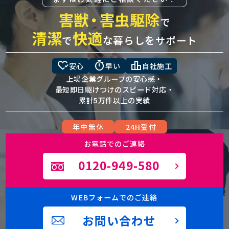
害獣
・
害虫駆除
で
清潔
快適
で
な暮らしをサポート
heart_check
timer
leaderboard
安心
早い
自社施工
上場企業グループの安心感・
最短即日駆けつけのスピード対応・
累計5万件以上の実績
年中無休
24H受付
お電話でのご連絡
0120-949-580
WEBフォームでのご連絡
お問い合わせ