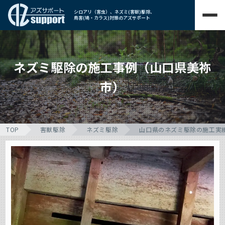
シロアリ（害虫）、ネズミ(害獣)駆除、
鳥害(鳩・カラス)対策のアズサポート
ネズミ駆除の施工事例（山口県美祢
市）
TOP
害獣駆除
ネズミ駆除
山口県のネズミ駆除の施工実