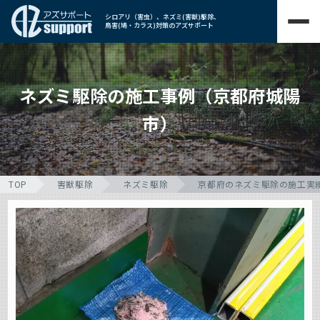
シロアリ（害虫）、ネズミ(害獣)駆除、
鳥害(鳩・カラス)対策のアズサポート
ネズミ駆除の施工事例（京都府城陽
市）
TOP
害獣駆除
ネズミ駆除
京都府のネズミ駆除の施工実