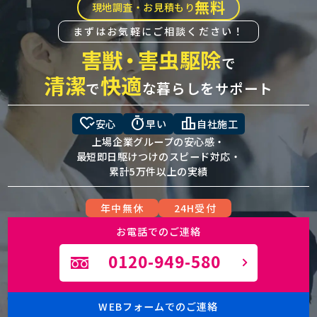
無料
現地調査・お見積もり
まずはお気軽にご相談ください！
害獣
・
害虫駆除
で
清潔
快適
で
な暮らしをサポート
heart_check
timer
leaderboard
安心
早い
自社施工
上場企業グループの安心感・
最短即日駆けつけのスピード対応・
累計5万件以上の実績
年中無休
24H受付
お電話でのご連絡
0120-949-580
WEBフォームでのご連絡