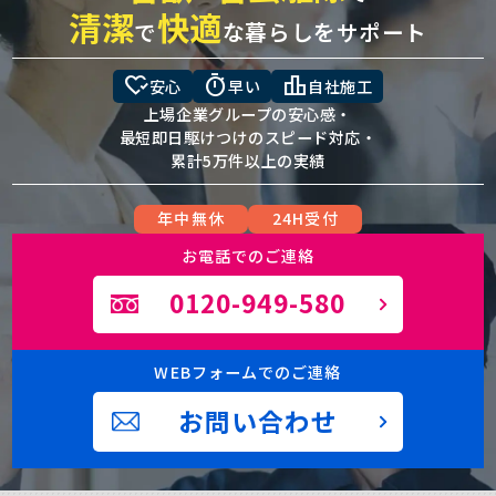
清潔
快適
で
な暮らしをサポート
heart_check
timer
leaderboard
安心
早い
自社施工
上場企業グループの安心感・
最短即日駆けつけのスピード対応・
累計5万件以上の実績
年中無休
24H受付
お電話でのご連絡
0120-949-580
WEBフォームでのご連絡
お問い合わせ