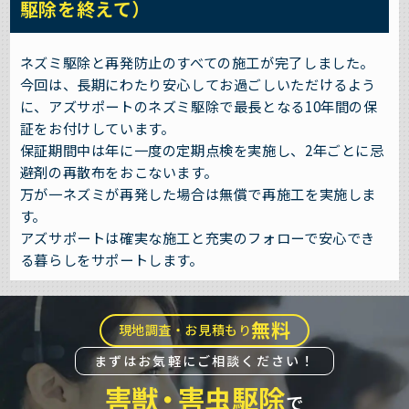
駆除を終えて）
ネズミ駆除と再発防止のすべての施工が完了しました。
今回は、長期にわたり安心してお過ごしいただけるよう
に、アズサポートのネズミ駆除で最長となる10年間の保
証をお付けしています。
保証期間中は年に一度の定期点検を実施し、2年ごとに忌
避剤の再散布をおこないます。
万が一ネズミが再発した場合は無償で再施工を実施しま
す。
アズサポートは確実な施工と充実のフォローで安心でき
る暮らしをサポートします。
無料
現地調査・お見積もり
まずはお気軽にご相談ください！
害獣
・
害虫駆除
で