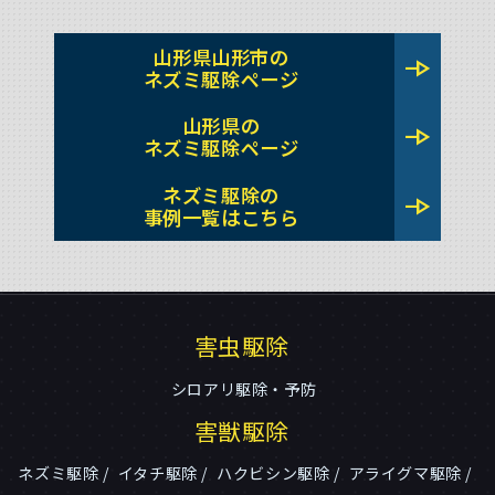
山形県山形市の
line_end_arrow
ネズミ駆除ページ
山形県の
line_end_arrow
ネズミ駆除ページ
ネズミ駆除の
line_end_arrow
事例一覧はこちら
害虫駆除
シロアリ駆除・予防
害獣駆除
ネズミ駆除
イタチ駆除
ハクビシン駆除
アライグマ駆除