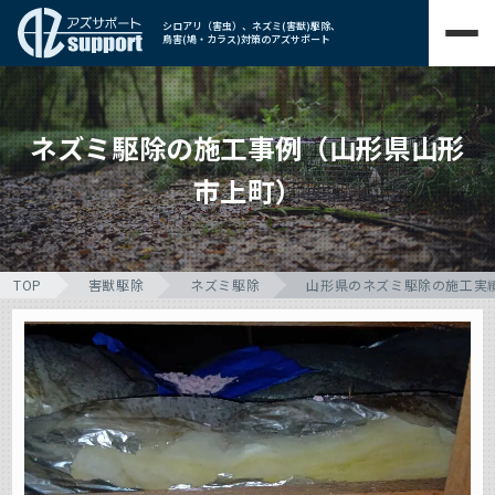
シロアリ（害虫）、ネズミ(害獣)駆除、
鳥害(鳩・カラス)対策のアズサポート
ネズミ駆除の施工事例（山形県山形
市上町）
TOP
害獣駆除
ネズミ駆除
山形県のネズミ駆除の施工実