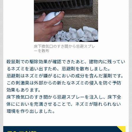
床下換気口のすき間から忌避スプレ
ーを散布
殺鼠剤での駆除効果が確認できたあと、建物内に残ってい
るネズミを追い出すため、忌避剤を散布しました。
忌避剤はネズミが嫌がるにおいの成分を含んだ薬剤です。
この刺激臭は外部からの新たなネズミの侵入を防ぐ予防
効果もあります。
床下換気口のすき間から忌避スプレーを注入し、床下全
体ににおいを充満させることで、ネズミが隠れられない
環境を作り出しました。