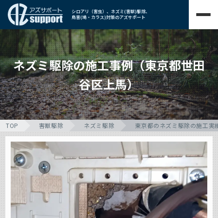
シロアリ（害虫）、ネズミ(害獣)駆除、
鳥害(鳩・カラス)対策のアズサポート
ネズミ駆除の施工事例（東京都世田
谷区上馬）
TOP
害獣駆除
ネズミ駆除
東京都のネズミ駆除の施工実