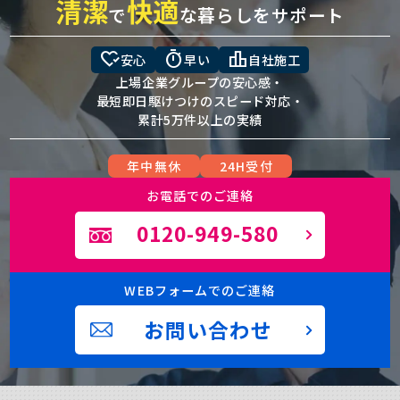
清潔
快適
で
な暮らしをサポート
heart_check
timer
leaderboard
安心
早い
自社施工
上場企業グループの安心感・
最短即日駆けつけのスピード対応・
累計5万件以上の実績
年中無休
24H受付
お電話でのご連絡
0120-949-580
WEBフォームでのご連絡
お問い合わせ