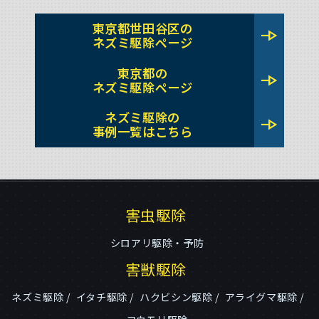
東京都世田谷区の
line_end_arrow
ネズミ駆除ページ
東京都の
line_end_arrow
ネズミ駆除ページ
ネズミ駆除の
line_end_arrow
事例一覧はこちら
害虫駆除
シロアリ駆除・予防
害獣駆除
ネズミ駆除
イタチ駆除
ハクビシン駆除
アライグマ駆除