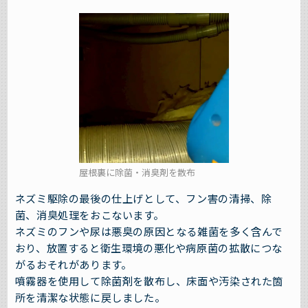
屋根裏に除菌・消臭剤を散布
ネズミ駆除の最後の仕上げとして、フン害の清掃、除
菌、消臭処理をおこないます。
ネズミのフンや尿は悪臭の原因となる雑菌を多く含んで
おり、放置すると衛生環境の悪化や病原菌の拡散につな
がるおそれがあります。
噴霧器を使用して除菌剤を散布し、床面や汚染された箇
所を清潔な状態に戻しました。