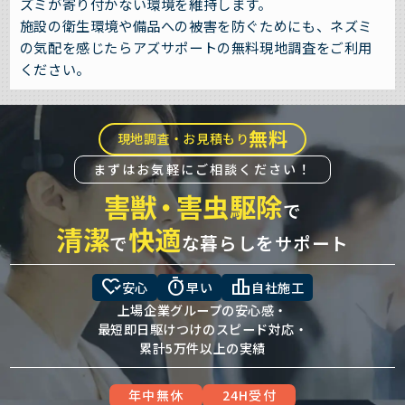
ズミが寄り付かない環境を維持します。
施設の衛生環境や備品への被害を防ぐためにも、ネズミ
の気配を感じたらアズサポートの無料現地調査をご利用
ください。
無料
現地調査・お見積もり
まずはお気軽にご相談ください！
害獣
・
害虫駆除
で
清潔
快適
で
な暮らしをサポート
heart_check
timer
leaderboard
安心
早い
自社施工
上場企業グループの安心感・
最短即日駆けつけのスピード対応・
累計5万件以上の実績
年中無休
24H受付