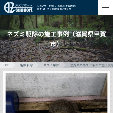
シロアリ（害虫）、ネズミ(害獣)駆除、
鳥害(鳩・カラス)対策のアズサポート
ネズミ駆除の施工事例（滋賀県甲賀
市）
TOP
害獣駆除
ネズミ駆除
滋賀県のネズミ駆除の施工実