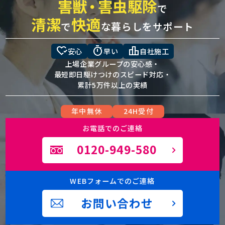
害獣
・
害虫駆除
で
清潔
快適
で
な暮らしをサポート
heart_check
timer
leaderboard
安心
早い
自社施工
上場企業グループの安心感・
最短即日駆けつけのスピード対応・
累計5万件以上の実績
年中無休
24H受付
お電話でのご連絡
0120-949-580
WEBフォームでのご連絡
お問い合わせ