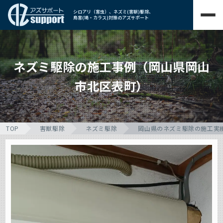
シロアリ（害虫）、ネズミ(害獣)駆除、
鳥害(鳩・カラス)対策のアズサポート
ネズミ駆除の施工事例（岡山県岡山
市北区表町）
TOP
害獣駆除
ネズミ駆除
岡山県のネズミ駆除の施工実