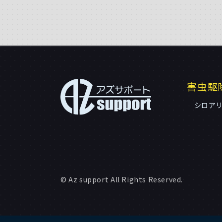
害虫駆
シロア
© Az support All Rights Reserved.