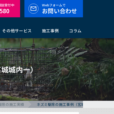
料相談受付中
Webフォームで
-580
お問い合わせ
その他サービス
施工事例
コラム
高城城内一）
駆除の施工実績
ネズミ駆除の施工事例（宮城県宮城郡松島町