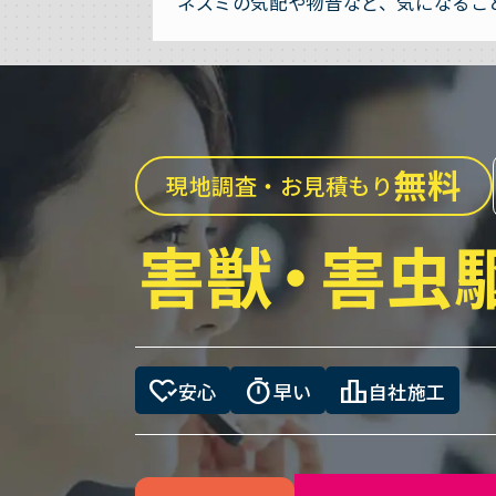
ネズミの気配や物音など、気になるこ
無料
現地調査・お見積もり
害獣
・
害虫
heart_check
timer
leaderboard
安心
早い
自社施工