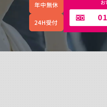
お
年中無休
01
24H受付