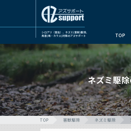
シロアリ（害虫）、ネズミ(害獣)駆除、
TOP
鳥害(鳩・カラス)対策のアズサポート
ネズミ駆除
TOP
害獣駆除
ネズミ駆除