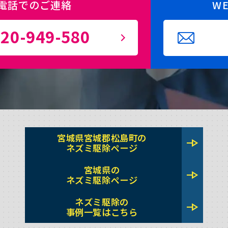
電話でのご連絡
W
20-949-580
宮城県宮城郡松島町の
line_end_arrow
ネズミ駆除ページ
宮城県の
line_end_arrow
ネズミ駆除ページ
ネズミ駆除の
line_end_arrow
事例一覧はこちら