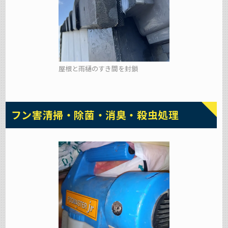
屋根と雨樋のすき間を封鎖
フン害清掃・除菌・消臭・殺虫処理