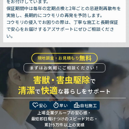
をお付けしています。
保証期間中は毎年の定期点検と2年ごとの忌避剤再散布を
実施し、長期的にコウモリの再発を予防します。
コウモリの侵入でお困りの際は、丁寧な施工と長期保証
で安心をお届けするアズサポートにぜひご相談くださ
い。
無料
現地調査・お見積もり
まずはお気軽にご相談ください！
害獣
・
害虫駆除
で
清潔
快適
で
な暮らしをサポート
heart_check
timer
leaderboard
安心
早い
自社施工
上場企業グループの安心感・
最短即日駆けつけのスピード対応・
累計5万件以上の実績