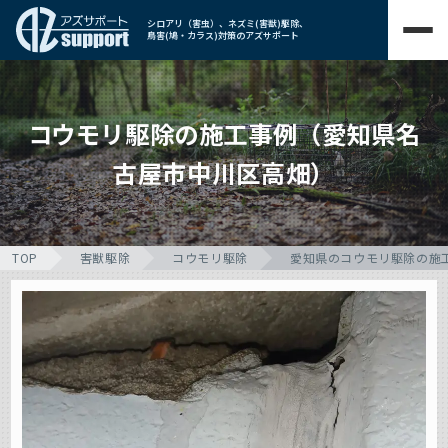
シロアリ（害虫）、ネズミ(害獣)駆除、
鳥害(鳩・カラス)対策のアズサポート
コウモリ駆除の施工事例（愛知県名
古屋市中川区高畑）
TOP
害獣駆除
コウモリ駆除
愛知県のコウモリ駆除の施