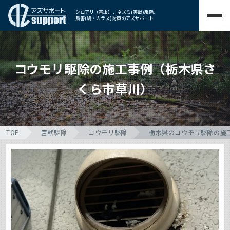
シロアリ（害虫）、ネズミ(害獣)駆除、
鳥害(鳩・カラス)対策のアズサポート
コウモリ駆除の施工事例（栃木県さ
くら市草川）
TOP
害獣駆除
コウモリ駆除
栃木県のコウモリ駆除の施