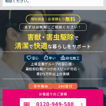
相談ください。
無料
現地調査・お見積もり
まずはお気軽にご相談ください！
害獣
・
害虫駆除
で
清潔
快適
で
な暮らしをサポート
heart_check
timer
leaderboard
安心
早い
自社施工
上場企業グループの安心感・
最短即日駆けつけのスピード対応・
累計5万件以上の実績
年中無休
24H受付
お電話でのご連絡
0120-949-580