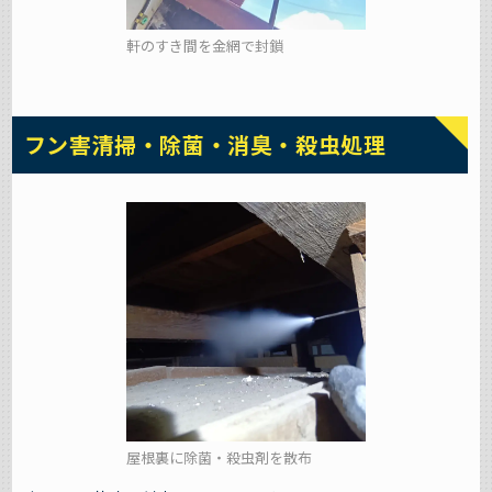
軒のすき間を金網で封鎖
フン害清掃・除菌・消臭・殺虫処理
屋根裏に除菌・殺虫剤を散布