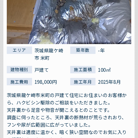
茨城県龍ケ崎
-年
エリア
築年数
市 米町
戸建て
100㎡
建物種別
施工面積
198,000円
2025年8月
施工費用
施工年月
茨城県龍ケ崎市米町の戸建て住宅にお住まいのお客様か
ら、ハクビシン駆除のご相談をいただきました。
天井裏から足音や物音が聞こえるとのことです。
調査に伺ったところ、天井裏の断熱材が荒らされおり、
フンや尿が広範囲に広がっていました。
天井裏は適度に温かく、暗く狭い空間なのでお気に入り