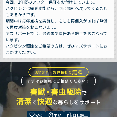
今回、2年間のアフター保証をお付けしています。
ハクビシンは帰巣本能から、同じ場所へ戻ってくること
もあるからです。
期間中は毎年点検を実施し、もしも再侵入があれば無償
で再度対策をおこないます。
アズサポートでは、最後まで責任ある施工をおこなって
います。
ハクビシン駆除をご希望の方は、ぜひアズサポートにお
まかせください。
無料
現地調査・お見積もり
まずはお気軽にご相談ください！
害獣
・
害虫駆除
で
清潔
快適
で
な暮らしをサポート
heart_check
timer
leaderboard
安心
早い
自社施工