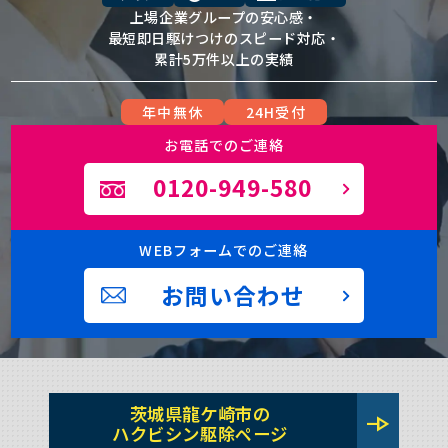
上場企業グループの安心感・
最短即日駆けつけのスピード対応・
累計5万件以上の実績
年中無休
24H受付
お電話でのご連絡
0120-949-580
WEBフォームでのご連絡
お問い合わせ
茨城県龍ケ崎市の
line_end_arrow
ハクビシン駆除ページ