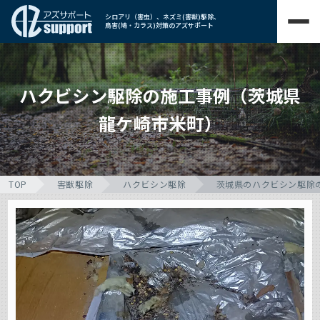
シロアリ（害虫）、ネズミ(害獣)駆除、
鳥害(鳩・カラス)対策のアズサポート
ハクビシン駆除の施工事例（茨城県
龍ケ崎市米町）
TOP
害獣駆除
ハクビシン駆除
茨城県のハクビシン駆除