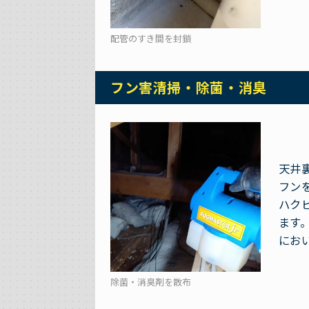
配管のすき間を封鎖
フン害清掃・除菌・消臭
天井
フン
ハク
ます
にお
除菌・消臭剤を散布