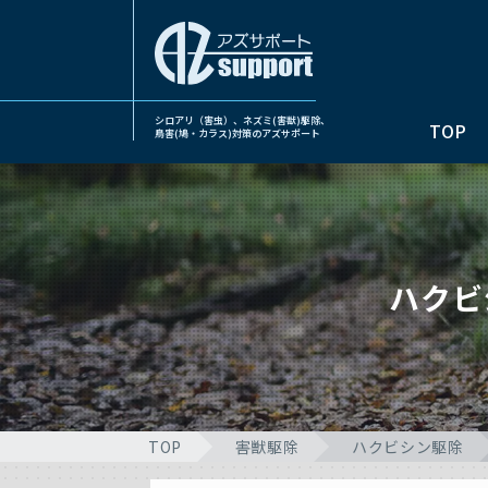
シロアリ（害虫）、ネズミ(害獣)駆除、
TOP
鳥害(鳩・カラス)対策のアズサポート
ハクビ
TOP
害獣駆除
ハクビシン駆除