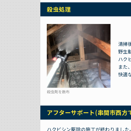
殺虫処理
清掃
野生
ハク
また
快適
殺虫剤を散布
アフターサポート(串間市西方
ハクビシン駆除の施工が終わりました