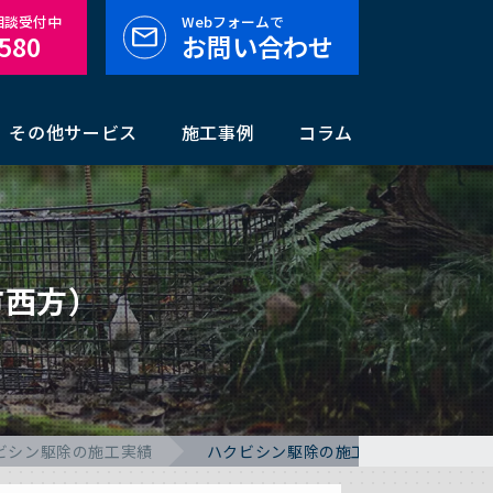
料相談受付中
Webフォームで
-580
お問い合わせ
その他サービス
施工事例
コラム
市西方）
ビシン駆除の施工実績
ハクビシン駆除の施工事例（宮崎県串