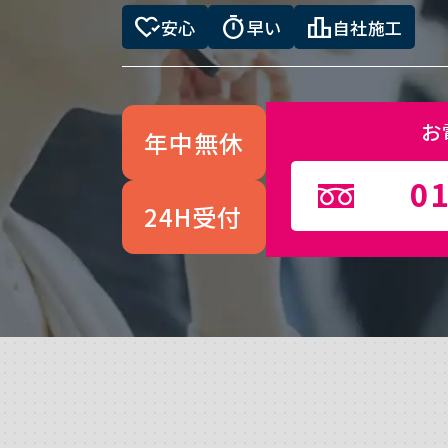
heart_check
timer
leaderboard
安心
早い
自社施工
お
年中無休
01
24H受付