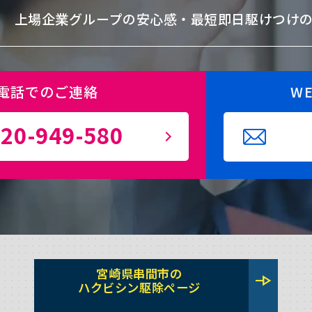
上場企業グループの安心感・
最短即日駆けつけ
電話でのご連絡
W
20-949-580
宮崎県串間市の
line_end_arrow
ハクビシン駆除ページ