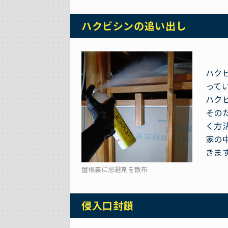
ハクビシンの追い出し
ハク
って
ハク
その
く方
家の
きま
屋根裏に忌避剤を散布
侵入口封鎖