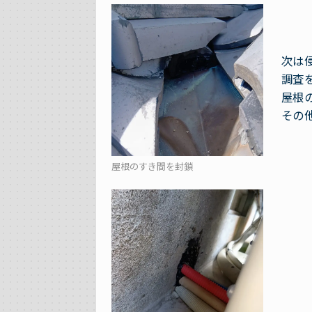
次は
調査
屋根
その
屋根のすき間を封鎖