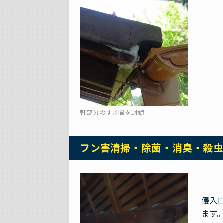
軒部分のすき間を封鎖
フン害清掃・除菌・消臭・殺
侵入
ます