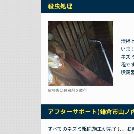
殺虫処理
清掃
いま
ネズ
程で
噴霧
屋根裏に殺虫剤を散布
アフターサポート(鎌倉市山ノ
すべてのネズミ駆除施工が完了し、お