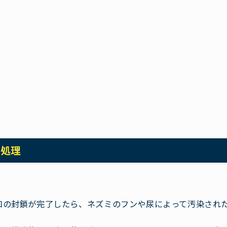
虫処理
口の封鎖が完了したら、ネズミのフンや尿によって汚染され
。