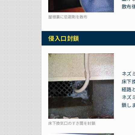
散布
屋根裏に忌避剤を散布
侵入口封鎖
ネズ
床下
経路
ネズ
鎖し
床下換気口のすき間を封鎖