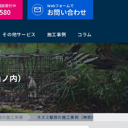
料相談受付中
Webフォームで
-580
お問い合わせ
その他サービス
施工事例
コラム
山ノ内）
除の施工実績
ネズミ駆除の施工事例（神奈川県鎌倉市山ノ内