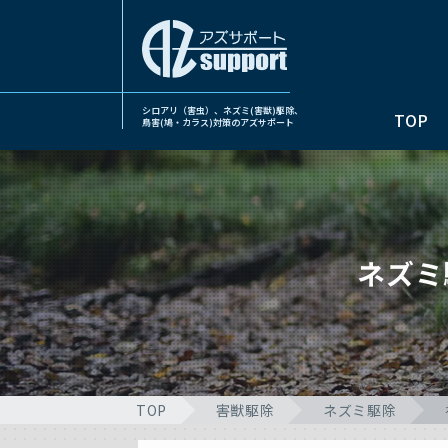
シロアリ（害虫）、ネズミ(害獣)駆除、
TOP
鳥害(鳩・カラス)対策のアズサポート
ネズミ
TOP
害獣駆除
ネズミ駆除