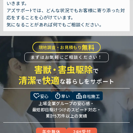
いきます。
アズサポーﾄでは、どんな状況でもお客様に寄り添った対
応をすることを心がけています。
気になることがあれば何でもご相談ください。
無料
現地調査・お見積もり
まずはお気軽にご相談ください！
害獣
・
害虫駆除
で
清潔
快適
で
な暮らしをサポート
heart_check
timer
leaderboard
安心
早い
自社施工
上場企業グループの安心感・
最短即日駆けつけのスピード対応・
累計5万件以上の実績
年中無休
24H受付