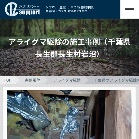
シロアリ（害虫）、ネズミ(害獣)駆除、
鳥害(鳩・カラス)対策のアズサポート
アライグマ駆除の施工事例（千葉県
長生郡長生村岩沼）
TOP
害獣駆除
アライグマ駆除
千葉県のアライグマ駆除