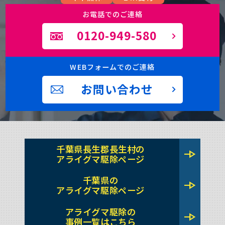
お電話でのご連絡
0120-949-580
WEBフォームでのご連絡
お問い合わせ
千葉県長生郡長生村の
line_end_arrow
アライグマ駆除ページ
千葉県の
line_end_arrow
アライグマ駆除ページ
アライグマ駆除の
line_end_arrow
事例一覧はこちら