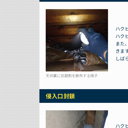
ハク
ハク
また
きま
しば
天井裏に忌避剤を散布する様子
侵入口封鎖
ハク