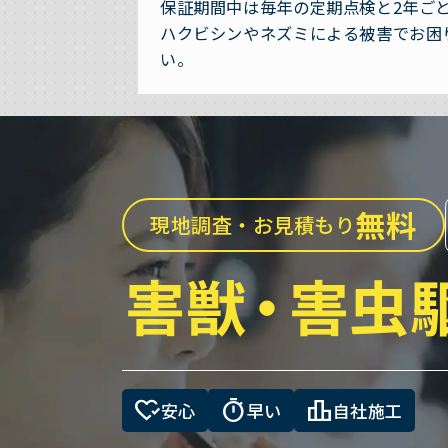
保証期間中は毎年の定期点検と2年ご
ハクビシンやネズミによる被害でお困
い。
無料
現地調査・お見積もり
害獣
・
害虫
heart_check
timer
leaderboard
安心
早い
自社施工