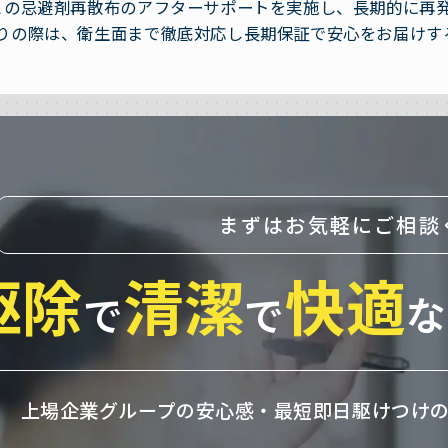
との忌避剤再散布のアフターサポートを実施し、長期的に再
りの際は、衛生面まで徹底対応し長期保証で安心をお届けす
まずはお気軽にご相談
駆除
清潔
快適
で
で
な
上場企業グループの安心感・
最短即日駆けつけ