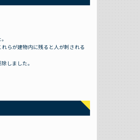
た。
これらが建物内に残ると人が刺される
駆除しました。