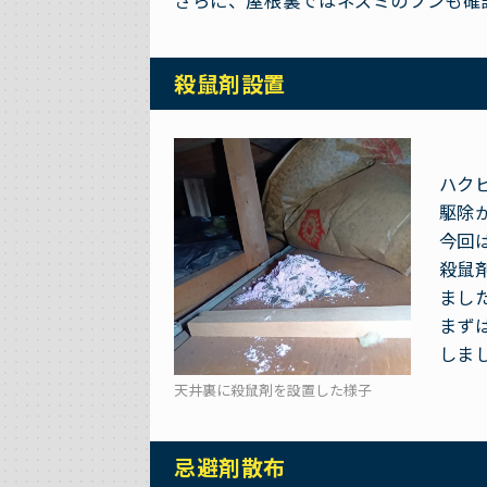
さらに、屋根裏ではネズミのフンも確
殺鼠剤設置
ハク
駆除
今回
殺鼠
まし
まず
しま
天井裏に殺鼠剤を設置した様子
忌避剤散布