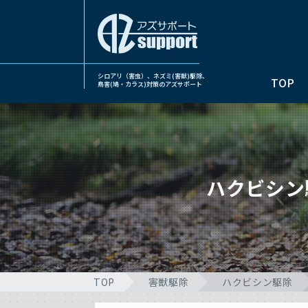
シロアリ（害虫）、ネズミ(害獣)駆除、
TOP
鳥害(鳩・カラス)対策のアズサポート
ハクビシン
TOP
害獣駆除
ハクビシン駆除