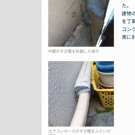
た。
建物
を丁
コン
実に
外壁のすき間を封鎖した様子
エアコンホースのすき間をふさいだ