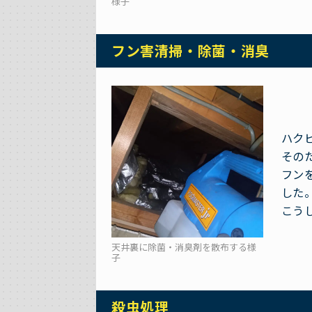
様子
フン害清掃・除菌・消臭
ハク
その
フン
した
こう
天井裏に除菌・消臭剤を散布する様
子
殺虫処理