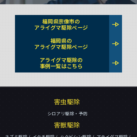
福岡県宗像市の
line_end_arrow
アライグマ駆除ページ
福岡県の
line_end_arrow
アライグマ駆除ページ
アライグマ駆除の
line_end_arrow
事例一覧はこちら
害虫駆除
シロアリ駆除・予防
害獣駆除
ネズミ駆除
イタチ駆除
ハクビシン駆除
アライグマ駆除