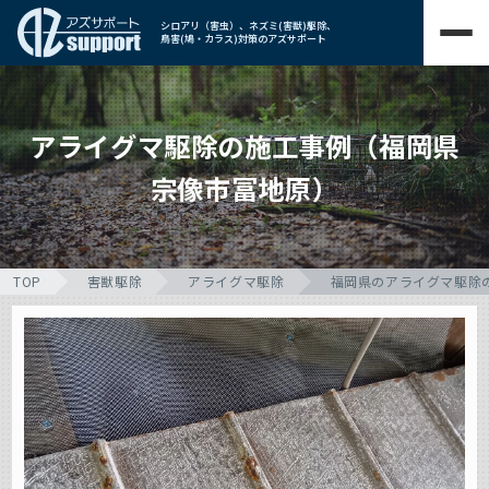
シロアリ（害虫）、ネズミ(害獣)駆除、
鳥害(鳩・カラス)対策のアズサポート
アライグマ駆除の施工事例（福岡県
宗像市冨地原）
TOP
害獣駆除
アライグマ駆除
福岡県のアライグマ駆除