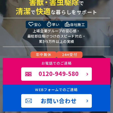
害獣
・
害虫駆除
で
清潔
快適
で
な暮らしをサポート
heart_check
timer
leaderboard
安心
早い
自社施工
上場企業グループの安心感・
最短即日駆けつけのスピード対応・
累計5万件以上の実績
年中無休
24H受付
お電話でのご連絡
0120-949-580
WEBフォームでのご連絡
お問い合わせ