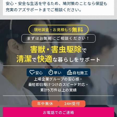
安心・安全な生活を守るため、鳩対策のことなら保証も
充実のアズサポートまでご相談ください。
無料
現地調査・お見積もり
まずはお気軽にご相談ください！
害獣
・
害虫駆除
で
清潔
快適
で
な暮らしをサポート
heart_check
timer
leaderboard
安心
早い
自社施工
上場企業グループの安心感・
最短即日駆けつけのスピード対応・
累計5万件以上の実績
年中無休
24H受付
お電話でのご連絡