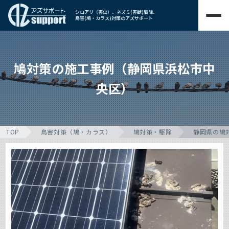
シロアリ（害虫）、ネズミ(害獣)駆除、
鳥害(鳩・カラス)対策のアズサポート
鳩対策の施工事例（静岡県浜松市中
央区）
TOP
鳥害対策（鳩・カラス）
鳩対策・駆除
静岡県の鳩