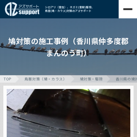
シロアリ（害虫）、ネズミ(害獣)駆除、
鳥害(鳩・カラス)対策のアズサポート
鳩対策の施工事例（香川県仲多度郡
まんのう町）
TOP
鳥害対策（鳩・カラス）
鳩対策・駆除
香川県の鳩