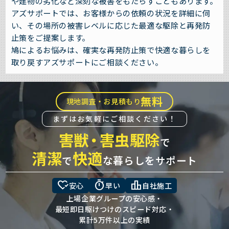
や建物の劣化など深刻な被害をもたらすこともあります。
アズサポートでは、お客様からの依頼の状況を詳細に伺
い、その場所の被害レベルに応じた最適な駆除と再発防
止策をご提案します。
鳩によるお悩みは、確実な再発防止策で快適な暮らしを
取り戻すアズサポートにご相談ください。
無料
現地調査・お見積もり
まずはお気軽にご相談ください！
害獣
・
害虫駆除
で
清潔
快適
で
な暮らしをサポート
heart_check
timer
leaderboard
安心
早い
自社施工
上場企業グループの安心感・
最短即日駆けつけのスピード対応・
累計5万件以上の実績