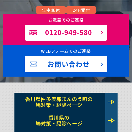
年中無休
24H受付
お電話でのご連絡
0120-949-580
WEBフォームでのご連絡
お問い合わせ
香川県仲多度郡まんのう町の
line_end_arrow
鳩対策・駆除ページ
香川県の
line_end_arrow
鳩対策・駆除ページ