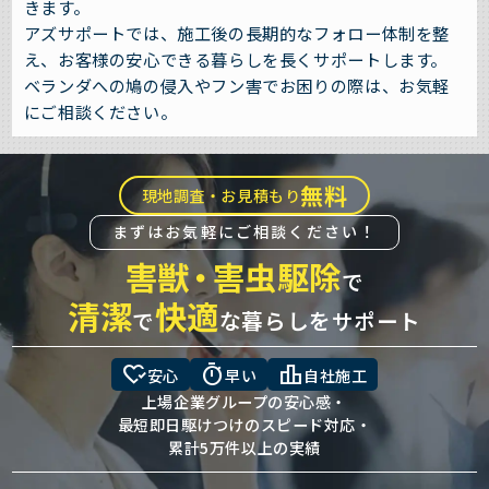
きます。
アズサポートでは、施工後の長期的なフォロー体制を整
え、お客様の安心できる暮らしを長くサポートします。
ベランダへの鳩の侵入やフン害でお困りの際は、お気軽
にご相談ください。
無料
現地調査・お見積もり
まずはお気軽にご相談ください！
害獣
・
害虫駆除
で
清潔
快適
で
な暮らしをサポート
heart_check
timer
leaderboard
安心
早い
自社施工
上場企業グループの安心感・
最短即日駆けつけのスピード対応・
累計5万件以上の実績