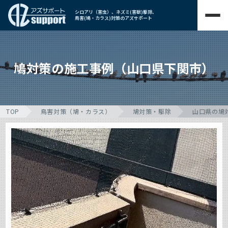
シロアリ（害虫）、ネズミ(害獣)駆除、
鳥害(鳩・カラス)対策のアズサポート
鳩対策の施工事例（山口県下関市）
TOP
鳥害対策（鳩・カラス）
鳩対策・駆除
山口県の鳩