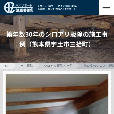
シロアリ（害虫）、ネズミ(害獣)駆除、
鳥害(鳩・カラス)対策のアズサポート
築年数30年のシロアリ駆除の施工事
例（熊本県宇土市三拾町）
TOP
害虫駆除
シロアリ駆除・予防
熊本県のシロアリ駆