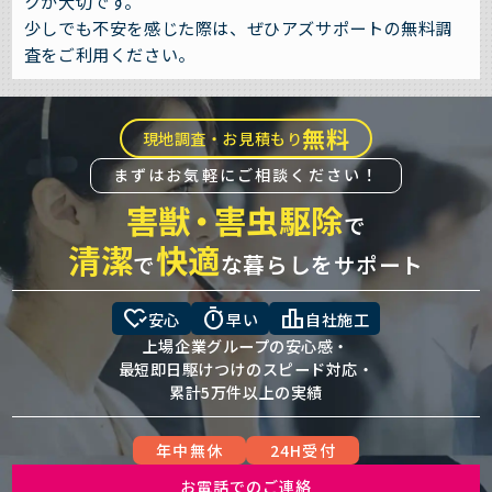
クが大切です。
少しでも不安を感じた際は、ぜひアズサポートの無料調
査をご利用ください。
無料
現地調査・お見積もり
まずはお気軽にご相談ください！
害獣
・
害虫駆除
で
清潔
快適
で
な暮らしをサポート
heart_check
timer
leaderboard
安心
早い
自社施工
上場企業グループの安心感・
最短即日駆けつけのスピード対応・
累計5万件以上の実績
年中無休
24H受付
お電話でのご連絡