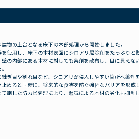
は建物の土台となる床下の木部処理から開始しました。
器を使用し、床下の木材表面にシロアリ駆除剤をたっぷりと
、壁の内部にある木材に対しても薬剤を散布し、目に見えな
た。
の継ぎ目や割れ目など、シロアリが侵入しやすい箇所へ薬剤
い止めると同時に、将来的な食害を防ぐ強固なバリアを形成
せて施した防カビ処理により、湿気による木材の劣化も抑制