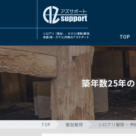
シロアリ（害虫）、ネズミ(害獣)駆除、
TOP
鳥害(鳩・カラス)対策のアズサポート
築年数25年
TOP
害虫駆除
シロアリ駆除・予