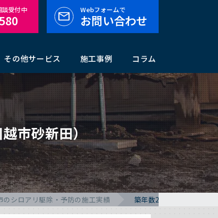
料相談受付中
Webフォームで
-580
お問い合わせ
その他サービス
施工事例
コラム
川越市砂新田）
市のシロアリ駆除・予防の施工実績
築年数25年のシロアリ駆