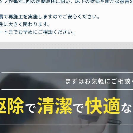
ッフが毎年1回の定期点検に伺い、床下の状態や新たな被害
償で再施工を実施しますのでご安心ください。
性に大きく関わります。
ートまでお早めにご相談ください。
まずはお気軽にご相談
駆除
清潔
快適
で
で
な