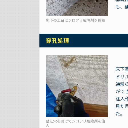
も、
床下の土台にシロアリ駆除剤を散布
穿孔処理
床下
ドリ
通常
がで
注入
見た
た。
壁に穴を開けてシロアリ駆除剤を注
入