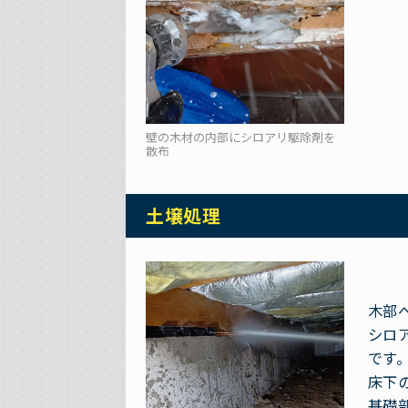
壁の木材の内部にシロアリ駆除剤を
散布
土壌処理
木部
シロ
です
床下
基礎