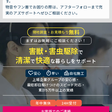
す。
物音やフン害でお困りの際は、アフターフォローまで充
実のアズサポートへぜひご相談ください。
無料
現地調査・お見積もり
まずはお気軽にご相談ください！
害獣
・
害虫駆除
で
清潔
快適
で
な暮らしをサポート
heart_check
timer
leaderboard
安心
早い
自社施工
上場企業グループの安心感・
最短即日駆けつけのスピード対応・
累計5万件以上の実績
年中無休
24H受付
お電話でのご連絡