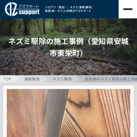
シロアリ（害虫）、ネズミ(害獣)駆除、
鳥害(鳩・カラス)対策のアズサポート
ネズミ駆除の施工事例（愛知県安城
市東栄町）
TOP
害獣駆除
ネズミ駆除
愛知県のネズミ駆除の施工実