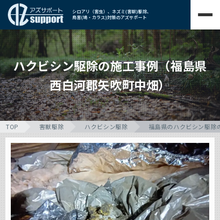
シロアリ（害虫）、ネズミ(害獣)駆除、
鳥害(鳩・カラス)対策のアズサポート
ハクビシン駆除の施工事例（福島県
西白河郡矢吹町中畑）
TOP
害獣駆除
ハクビシン駆除
福島県のハクビシン駆除