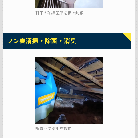
軒下の破損箇所を板で封鎖
フン害清掃・除菌・消臭
噴霧器で薬剤を散布