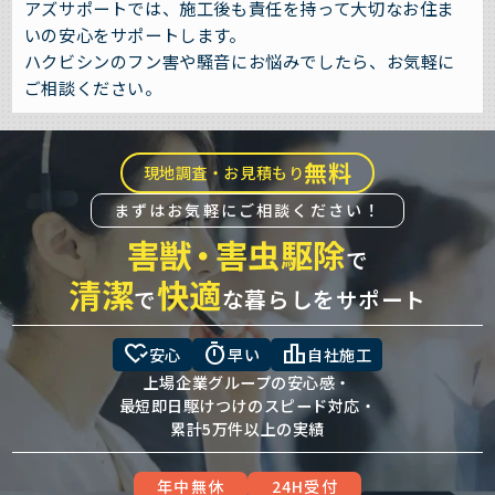
アズサポートでは、施工後も責任を持って大切なお住ま
いの安心をサポートします。
ハクビシンのフン害や騒音にお悩みでしたら、お気軽に
ご相談ください。
無料
現地調査・お見積もり
まずはお気軽にご相談ください！
害獣
・
害虫駆除
で
清潔
快適
で
な暮らしをサポート
heart_check
timer
leaderboard
安心
早い
自社施工
上場企業グループの安心感・
最短即日駆けつけのスピード対応・
累計5万件以上の実績
年中無休
24H受付