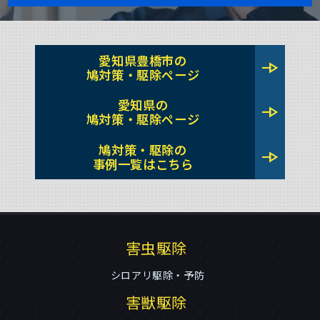
愛知県豊橋市の
line_end_arrow
鳩対策・駆除ページ
愛知県の
line_end_arrow
鳩対策・駆除ページ
鳩対策・駆除の
line_end_arrow
事例一覧はこちら
害虫駆除
シロアリ駆除・予防
害獣駆除