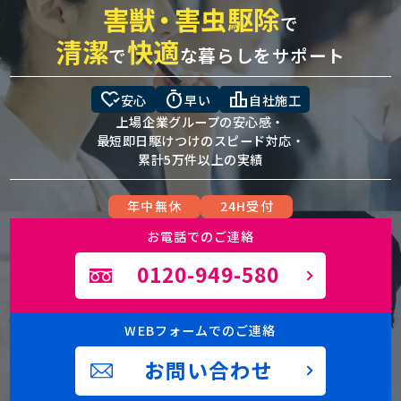
害獣
・
害虫駆除
で
清潔
快適
で
な暮らしをサポート
heart_check
timer
leaderboard
安心
早い
自社施工
上場企業グループの安心感・
最短即日駆けつけのスピード対応・
累計5万件以上の実績
年中無休
24H受付
お電話でのご連絡
0120-949-580
WEBフォームでのご連絡
お問い合わせ