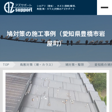
シロアリ（害虫）、ネズミ(害獣)駆除、
鳥害(鳩・カラス)対策のアズサポート
鳩対策の施工事例（愛知県豊橋市岩
屋町）
TOP
鳥害対策（鳩・カラス）
鳩対策・駆除
愛知県の鳩