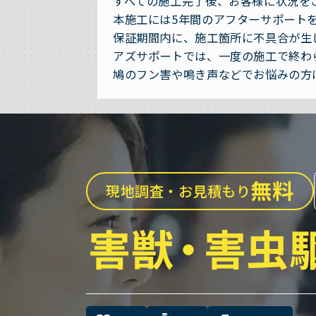
すべての施工完了後、お客様に状況を
本施工には5年間のアフターサポート
保証期間内に、施工箇所に不具合が生
アズサポートでは、一度の施工で終わ
鳩のフン害や鳴き声などでお悩みの方
無料
現地調査・お見積もり
害獣
・
害虫