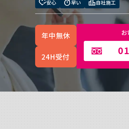
heart_check
timer
leaderboard
安心
早い
自社施工
お
年中無休
01
24H受付