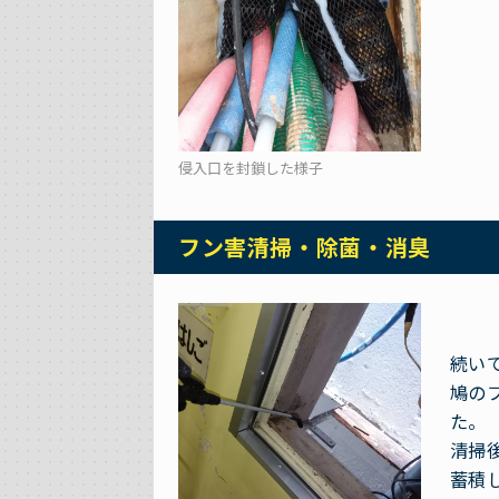
侵入口を封鎖した様子
フン害清掃・除菌・消臭
続い
鳩の
た。
清掃
蓄積