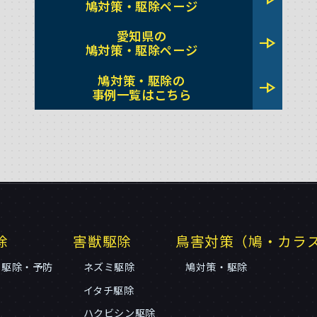
鳩対策・駆除ページ
愛知県の
line_end_arrow
鳩対策・駆除ページ
鳩対策・駆除の
line_end_arrow
事例一覧はこちら
除
害獣駆除
鳥害対策（鳩・カラ
リ駆除・予防
ネズミ駆除
鳩対策・駆除
イタチ駆除
ハクビシン駆除