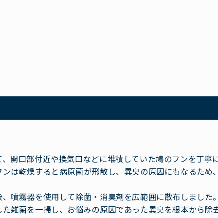
て、開口部付近や換気口などに堆積していた鳩のフンを丁寧
フンは乾燥すると病原菌が飛散し、異臭の原因にもなるため
後、噴霧器を使用して除菌・消臭剤を広範囲に散布しました
した雑菌を一掃し、お悩みの原因であった異臭を根本から除