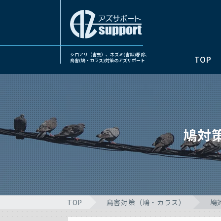
シロアリ（害虫）、ネズミ(害獣)駆除、
TOP
鳥害(鳩・カラス)対策のアズサポート
鳩対
TOP
鳥害対策（鳩・カラス）
鳩