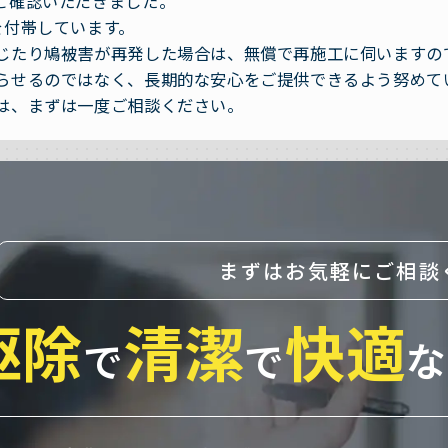
ご確認いただきました。
を付帯しています。
じたり鳩被害が再発した場合は、無償で再施工に伺いますの
らせるのではなく、長期的な安心をご提供できるよう努めて
は、まずは一度ご相談ください。
まずはお気軽にご相談
駆除
清潔
快適
で
で
な