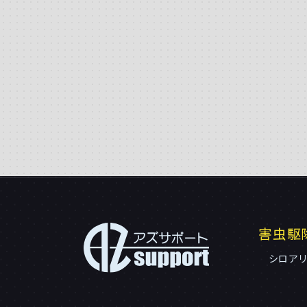
害虫駆
シロア