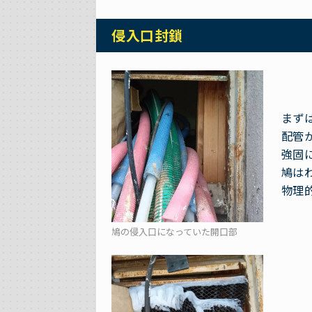
侵入口封鎖
まず
配管
強固
鳩は
物理
鳩の侵入口になっていた開口部