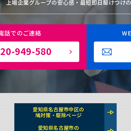
上場企業グループの安心感・
最短即日駆けつけ
電話でのご連絡
W
20-949-580
愛知県名古屋市中区の
line_end_arrow
鳩対策・駆除ページ
愛知県名古屋市の
line_end_arrow