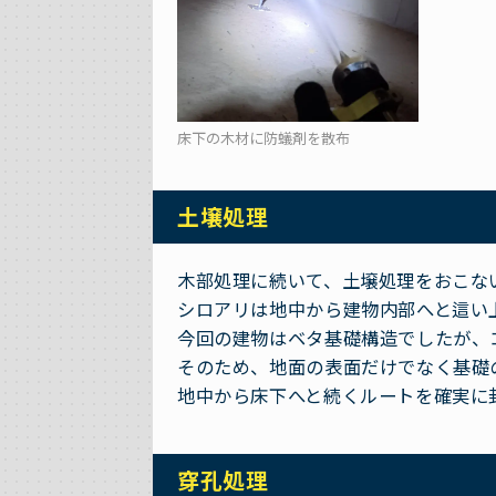
床下の木材に防蟻剤を散布
土壌処理
木部処理に続いて、土壌処理をおこな
シロアリは地中から建物内部へと這い
今回の建物はベタ基礎構造でしたが、
そのため、地面の表面だけでなく基礎
地中から床下へと続くルートを確実に
穿孔処理