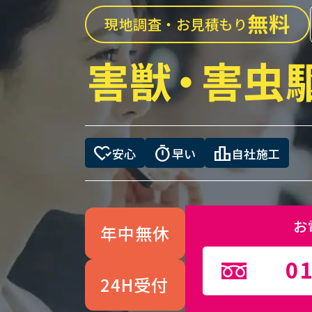
無料
現地調査・お見積もり
害獣
・
害虫
heart_check
timer
leaderboard
安心
早い
自社施工
お
年中無休
01
24H受付