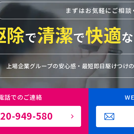
まずはお気軽にご相談
駆除
清潔
快適
で
で
な
上場企業グループの安心感・
最短即日駆けつけ
電話でのご連絡
W
20-949-580