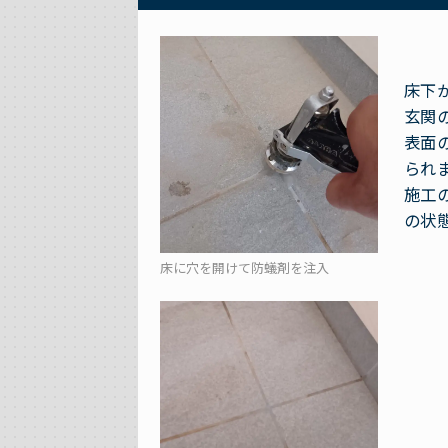
床下
玄関
表面
られ
施工
の状
床に穴を開けて防蟻剤を注入