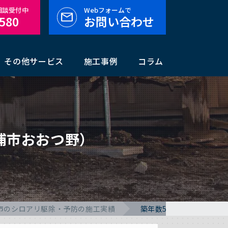
料相談受付中
Webフォームで
-580
お問い合わせ
その他サービス
施工事例
コラム
浦市おおつ野）
市のシロアリ駆除・予防の施工実績
築年数5年のシロアリ予