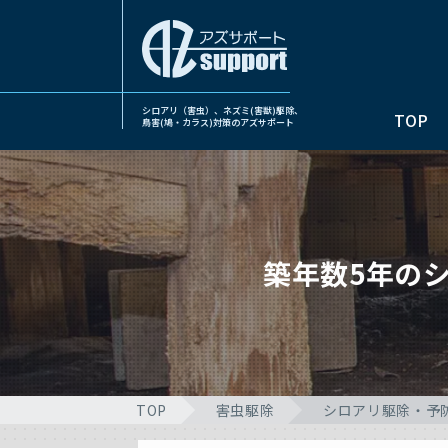
シロアリ（害虫）、ネズミ(害獣)駆除、
TOP
鳥害(鳩・カラス)対策のアズサポート
築年数5年の
TOP
害虫駆除
シロアリ駆除・予