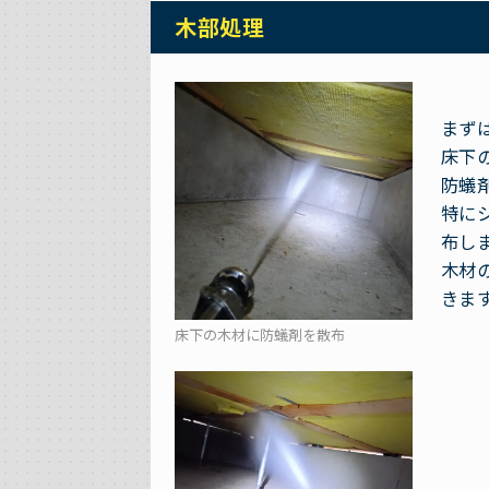
木部処理
まず
床下
防蟻
特に
布し
木材
きま
床下の木材に防蟻剤を散布