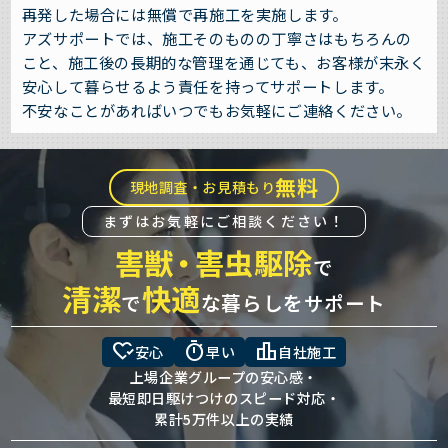
再発した場合には無償で再施工を実施します。
アズサポートでは、施工そのものの丁寧さはもちろんの
こと、施工後の長期的な管理を通じても、お客様が末永く
安心して暮らせるよう責任を持ってサポートします。
不安なことがあればいつでもお気軽にご連絡ください。
無料
現地調査・お見積もり
まずはお気軽にご相談ください！
害獣
・
害虫駆除
で
清潔
快適
で
な暮らしをサポート
heart_check
timer
leaderboard
安心
早い
自社施工
上場企業グループの安心感・
最短即日駆けつけのスピード対応・
累計5万件以上の実績