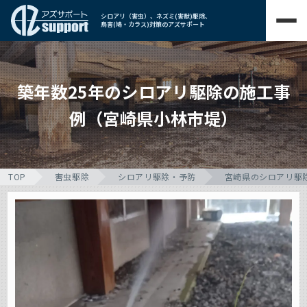
シロアリ（害虫）、ネズミ(害獣)駆除、
鳥害(鳩・カラス)対策のアズサポート
築年数25年のシロアリ駆除の施工事
例（宮崎県小林市堤）
TOP
害虫駆除
シロアリ駆除・予防
宮崎県のシロアリ駆