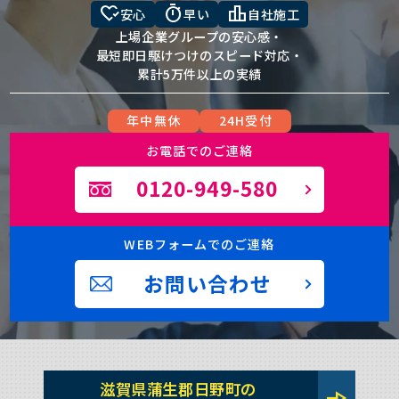
heart_check
timer
leaderboard
安心
早い
自社施工
上場企業グループの安心感・
最短即日駆けつけのスピード対応・
累計5万件以上の実績
年中無休
24H受付
お電話でのご連絡
0120-949-580
WEBフォームでのご連絡
お問い合わせ
滋賀県蒲生郡日野町の
line_end_arrow