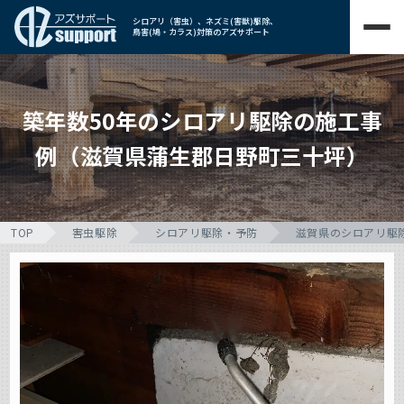
シロアリ（害虫）、ネズミ(害獣)駆除、
鳥害(鳩・カラス)対策のアズサポート
築年数50年のシロアリ駆除の施工事
例（滋賀県蒲生郡日野町三十坪）
TOP
害虫駆除
シロアリ駆除・予防
滋賀県のシロアリ駆