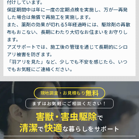
付けしています。
保証期間中は年に一度の定期点検を実施し、万が一再発
した場合は無償で再施工を実施します。
また、薬剤の効果が切れる5年経過時には、駆除剤の再散
布もおこない、長期にわたり大切なお住まいをお守りし
ます。
アズサポートでは、施工後の管理を通じて長期的にシロ
アリ被害を防ぎます。
「羽アリを見た」など、少しでも不安を感じたら、いつ
でもお気軽にご連絡ください。
無料
現地調査・お見積もり
まずはお気軽にご相談ください！
害獣
・
害虫駆除
で
清潔
快適
で
な暮らしをサポート