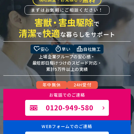
まずはお気軽にご相談ください！
害獣
・
害虫駆除
で
清潔
快適
で
な暮らしをサポート
heart_check
timer
leaderboard
安心
早い
自社施工
上場企業グループの安心感・
最短即日駆けつけのスピード対応・
累計5万件以上の実績
年中無休
24H受付
お電話でのご連絡
0120-949-580
WEBフォームでのご連絡