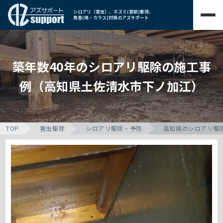
シロアリ（害虫）、ネズミ(害獣)駆除、
鳥害(鳩・カラス)対策のアズサポート
築年数40年のシロアリ駆除の施工事
例（高知県土佐清水市下ノ加江）
TOP
害虫駆除
シロアリ駆除・予防
高知県のシロアリ駆