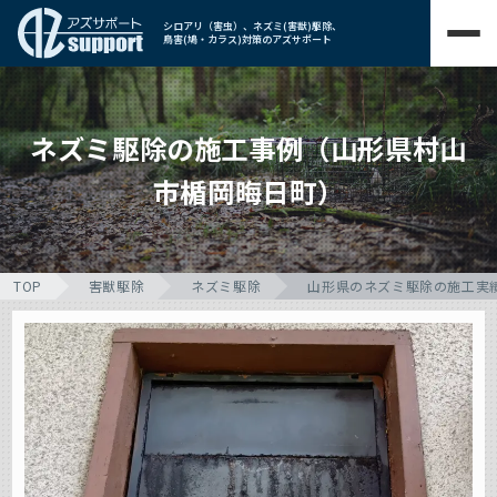
シロアリ（害虫）、ネズミ(害獣)駆除、
鳥害(鳩・カラス)対策のアズサポート
ネズミ駆除の施工事例（山形県村山
市楯岡晦日町）
TOP
害獣駆除
ネズミ駆除
山形県のネズミ駆除の施工実