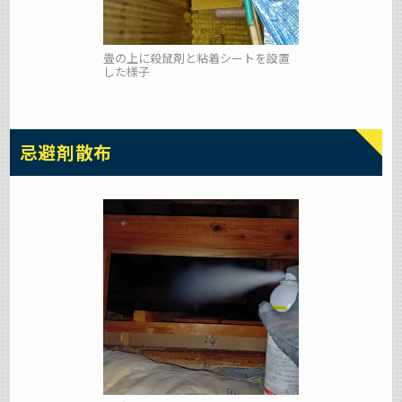
畳の上に殺鼠剤と粘着シートを設置
した様子
忌避剤散布