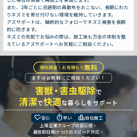
また、2年ごとに忌避剤の再散布をおこない、長期にわた
りネズミを寄せ付けない環境を維持していきます。
アズサポートは、継続的なフォローでネズミ被害を長期
的に防ぎます。
ネズミの気配でお悩みの際は、施工後も万全の体制を整
えているアズサポートへお気軽にご相談ください。
無料
現地調査・お見積もり
まずはお気軽にご相談ください！
害獣
・
害虫駆除
で
清潔
快適
で
な暮らしをサポート
heart_check
timer
leaderboard
安心
早い
自社施工
上場企業グループの安心感・
最短即日駆けつけのスピード対応・