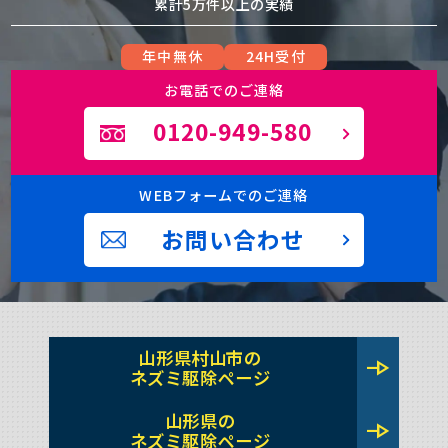
累計5万件以上の実績
年中無休
24H受付
お電話でのご連絡
0120-949-580
WEBフォームでのご連絡
お問い合わせ
山形県村山市の
line_end_arrow
ネズミ駆除ページ
山形県の
line_end_arrow
ネズミ駆除ページ