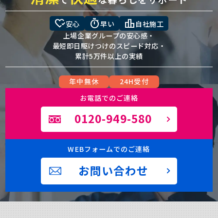
heart_check
timer
leaderboard
安心
早い
自社施工
上場企業グループの安心感・
最短即日駆けつけのスピード対応・
累計5万件以上の実績
年中無休
24H受付
お電話でのご連絡
0120-949-580
WEBフォームでのご連絡
お問い合わせ