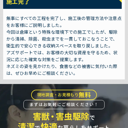
施工完了
無事にすべての工程を完了し、施工後の管理方法や注意点
をお客様にご説明しました。
今回は倉庫という特殊な環境下での施工でしたが、駆除
から清掃、除菌、殺虫までを一貫しておこなうことで、
衛生的で安心できる収納スペースを取り戻しました。
アズサポートでは、お客様の大切な資産を守るため、状
況に応じた確実な対策をご提案します。
ネズミの姿を見かけたり、食害などの被害に気付いた際
は、ぜひお早めにご相談ください。
無料
現地調査・お見積もり
まずはお気軽にご相談ください！
害獣
・
害虫駆除
で
清潔
快適
で
な暮らしをサポート