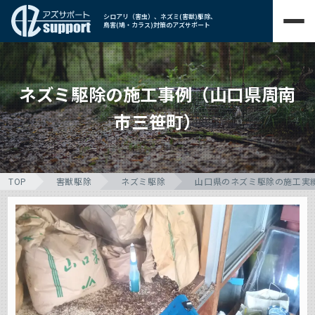
シロアリ（害虫）、ネズミ(害獣)駆除、
鳥害(鳩・カラス)対策のアズサポート
ネズミ駆除の施工事例（山口県周南
市三笹町）
TOP
害獣駆除
ネズミ駆除
山口県のネズミ駆除の施工実