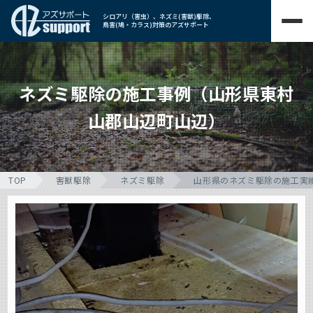
シロアリ（害虫）、ネズミ(害獣)駆除、
鳥害(鳩・カラス)対策のアズサポート
ネズミ駆除の施工事例（山形県東村
山郡山辺町山辺）
TOP
害獣駆除
ネズミ駆除
山形県のネズミ駆除の施工実