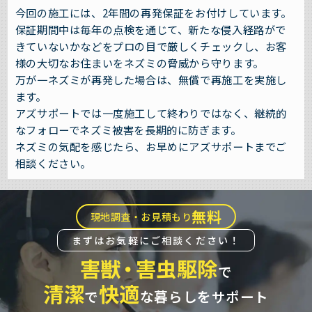
今回の施工には、2年間の再発保証をお付けしています。
保証期間中は毎年の点検を通じて、新たな侵入経路がで
きていないかなどをプロの目で厳しくチェックし、お客
様の大切なお住まいをネズミの脅威から守ります。
万が一ネズミが再発した場合は、無償で再施工を実施し
ます。
アズサポートでは一度施工して終わりではなく、継続的
なフォローでネズミ被害を長期的に防ぎます。
ネズミの気配を感じたら、お早めにアズサポートまでご
相談ください。
無料
現地調査・お見積もり
まずはお気軽にご相談ください！
害獣
・
害虫駆除
で
清潔
快適
で
な暮らしをサポート