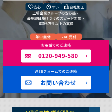
heart_check
timer
leaderboard
安心
早い
自社施工
上場企業グループの安心感・
最短即日駆けつけのスピード対応・
累計5万件以上の実績
年中無休
24H受付
お電話でのご連絡
0120-949-580
WEBフォームでのご連絡
お問い合わせ