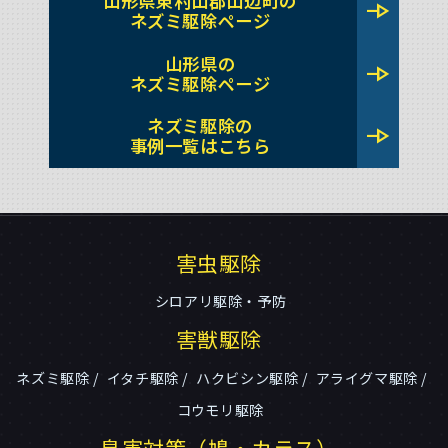
山形県東村山郡山辺町の
line_end_arrow
ネズミ駆除ページ
山形県の
line_end_arrow
ネズミ駆除ページ
ネズミ駆除の
line_end_arrow
事例一覧はこちら
害虫駆除
シロアリ駆除・予防
害獣駆除
ネズミ駆除
イタチ駆除
ハクビシン駆除
アライグマ駆除
コウモリ駆除
鳥害対策（鳩・カラス）