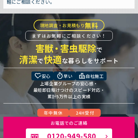
軽にご相談ください。
無料
現地調査・お見積もり
まずはお気軽にご相談ください！
害獣
・
害虫駆除
で
清潔
快適
で
な暮らしをサポート
heart_check
timer
leaderboard
安心
早い
自社施工
上場企業グループの安心感・
最短即日駆けつけのスピード対応・
累計5万件以上の実績
年中無休
24H受付
お電話でのご連絡
0120-949-580