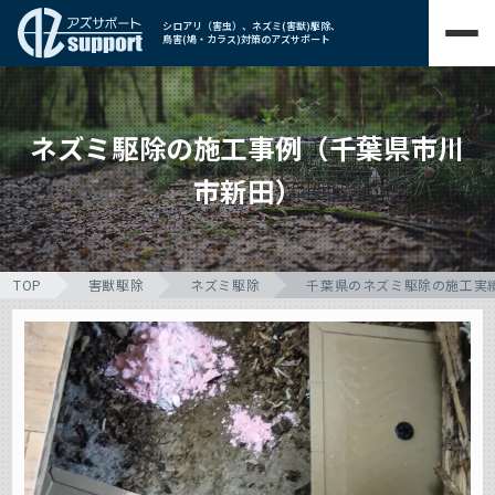
シロアリ（害虫）、ネズミ(害獣)駆除、
鳥害(鳩・カラス)対策のアズサポート
ネズミ駆除の施工事例（千葉県市川
市新田）
TOP
害獣駆除
ネズミ駆除
千葉県のネズミ駆除の施工実