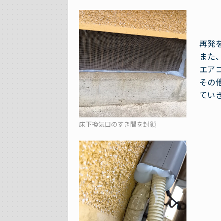
再発
また
エア
その
てい
床下換気口のすき間を封鎖