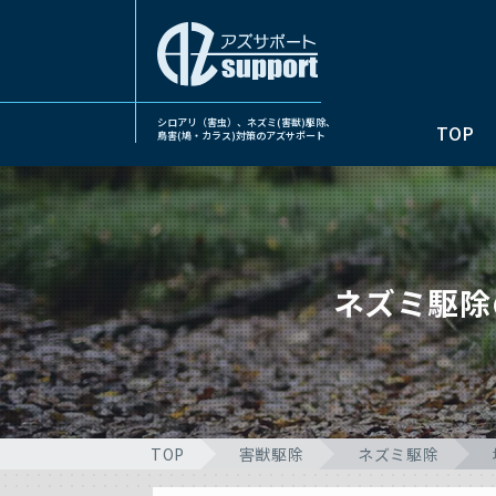
シロアリ（害虫）、ネズミ(害獣)駆除、
TOP
鳥害(鳩・カラス)対策のアズサポート
ネズミ駆除
TOP
害獣駆除
ネズミ駆除