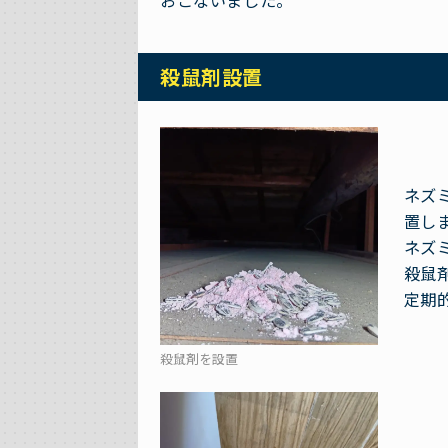
おこないました。
殺鼠剤設置
ネズ
置し
ネズ
殺鼠
定期
殺鼠剤を設置