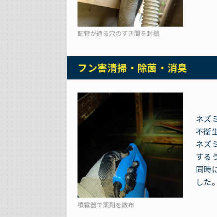
配管が通る穴のすき間を封鎖
フン害清掃・除菌・消臭
ネズ
不衛
ネズ
する
同時
した
噴霧器で薬剤を散布