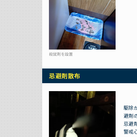
殺鼠剤を設置
忌避剤散布
駆除
避剤
忌避
警戒