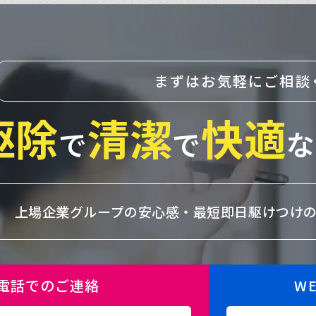
まずはお気軽にご相談
駆除
清潔
快適
で
で
な
上場企業グループの安心感・
最短即日駆けつけ
電話でのご連絡
W