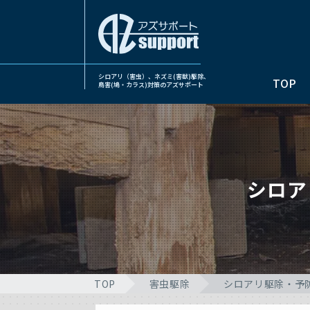
シロアリ（害虫）、ネズミ(害獣)駆除、
TOP
鳥害(鳩・カラス)対策のアズサポート
シロア
TOP
害虫駆除
シロアリ駆除・予