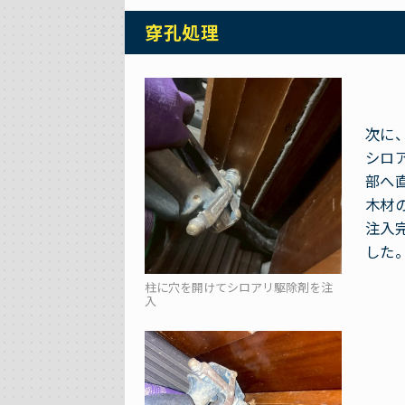
穿孔処理
次に
シロ
部へ
木材
注入
した
柱に穴を開けてシロアリ駆除剤を注
入