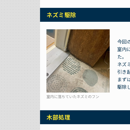
ネズミ駆除
今回
室内
た。
ネズ
引き
まず
駆除
室内に落ちていたネズミのフン
木部処理