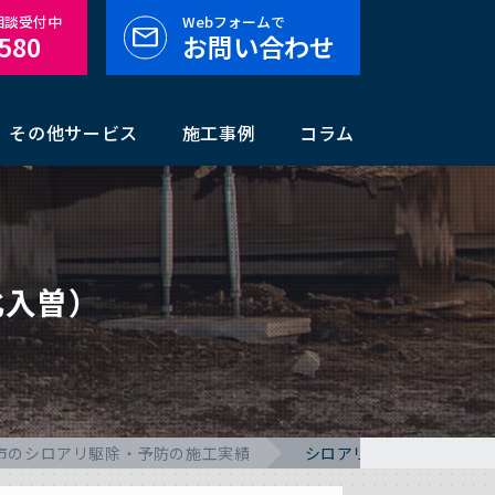
料相談受付中
Webフォームで
-580
お問い合わせ
その他サービス
施工事例
コラム
北入曽）
市のシロアリ駆除・予防の施工実績
シロアリ駆除の施工事例