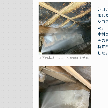
シロ
まし
シロ
た。
木材
その
将来
した
床下の木材にシロアリ駆除剤を散布