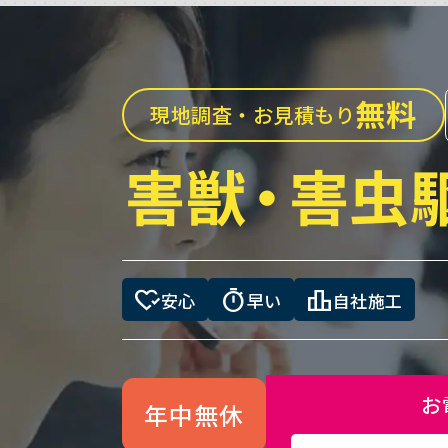
無料
現地調査・お見積もり
害獣
・
害虫
heart_check
timer
leaderboard
安心
早い
自社施工
お
年中無休