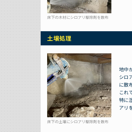
床下の木材にシロアリ駆除剤を散布
土壌処理
地中
シロ
に散
これ
特に
アリ
床下の土壌にシロアリ駆除剤を散布