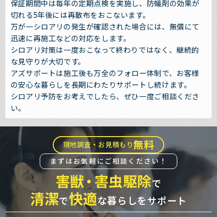
保証期間中は毎年の定期点検を実施し、防蟻剤の効果が
切れる5年後には再散布をおこないます。
万が一シロアリの発生が確認された場合には、無償にて
迅速に再施工などの対応をします。
シロアリ対策は一度おこなって終わりではなく、継続的
な見守りが大切です。
アズサポートは施工後も万全のフォロー体制で、お客様
の安心な暮らしを長期にわたりサポートし続けます。
シロアリ予防をお考えでしたら、ぜひ一度ご相談くださ
い。
無料
現地調査・お見積もり
まずはお気軽にご相談ください！
害獣
・
害虫駆除
で
清潔
快適
で
な暮らしをサポート