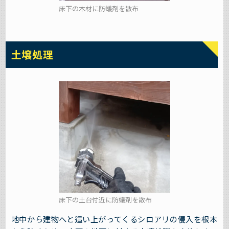
床下の木材に防蟻剤を散布
土壌処理
床下の土台付近に防蟻剤を散布
地中から建物へと這い上がってくるシロアリの侵入を根本