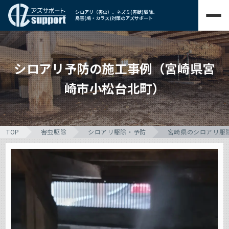
シロアリ（害虫）、ネズミ(害獣)駆除、
鳥害(鳩・カラス)対策のアズサポート
シロアリ予防の施工事例（宮崎県宮
崎市小松台北町）
TOP
害虫駆除
シロアリ駆除・予防
宮崎県のシロアリ駆