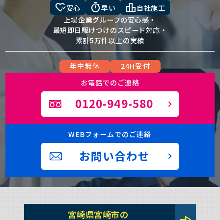
heart_check
timer
leaderboard
安心
早い
自社施工
上場企業グループの安心感・
最短即日駆けつけのスピード対応・
累計5万件以上の実績
年中無休
24H受付
お電話でのご連絡
0120-949-580
WEBフォームでのご連絡
お問い合わせ
宮崎県宮崎市の
line_end_arrow