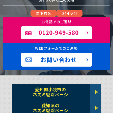
累計5万件以上の実績
年中無休
24H受付
お電話でのご連絡
0120-949-580
WEBフォームでのご連絡
お問い合わせ
愛知県小牧市の
line_end_arrow
ネズミ駆除ページ
愛知県の
line_end_arrow
ネズミ駆除ページ