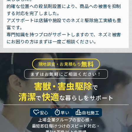
的確な位置への殺鼠剤設置により、商品への被害を抑制
する対応を完了しました。
アズサポートは店舗や施設でのネズミ駆除施工実績も豊
富です。
専門知識を持つプロがサポートしますので、ネズミ被害
にお困りの方はまずは一度ご相談ください。
無料
現地調査・お見積もり
まずはお気軽にご相談ください！
害獣
・
害虫駆除
で
清潔
快適
で
な暮らしをサポート
heart_check
timer
leaderboard
安心
早い
自社施工
上場企業グループの安心感・
最短即日駆けつけのスピード対応・