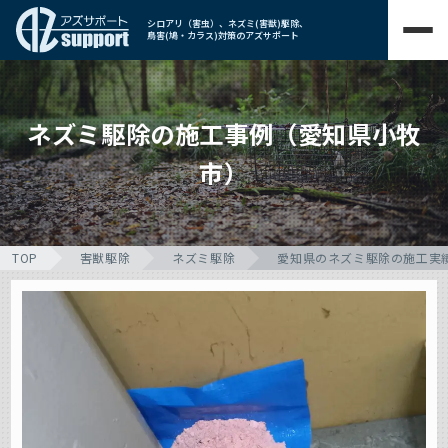
シロアリ（害虫）、ネズミ(害獣)駆除、
鳥害(鳩・カラス)対策のアズサポート
ネズミ駆除の施工事例（愛知県小牧
市）
TOP
害獣駆除
ネズミ駆除
愛知県のネズミ駆除の施工実